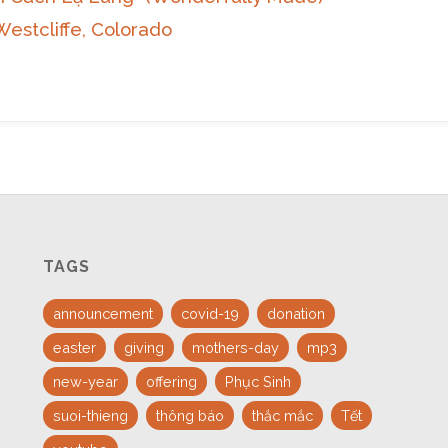
Westcliffe, Colorado
TAGS
announcement
covid-19
donation
easter
giving
mothers-day
mp3
new-year
offering
Phục Sinh
suoi-thieng
thông báo
thắc mắc
Tết