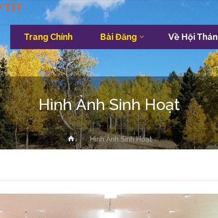
 TÍT
Trang Chính
Bài Đăng
Về Hội Thán
Skip
to
content
Hình Ảnh Sinh Hoạt
Home
Hình Ảnh Sinh Hoạt