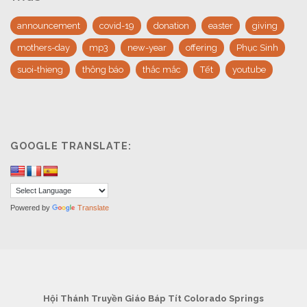
announcement
covid-19
donation
easter
giving
mothers-day
mp3
new-year
offering
Phục Sinh
suoi-thieng
thông báo
thắc mắc
Tết
youtube
GOOGLE TRANSLATE:
Powered by
Translate
Hội Thánh Truyền Giáo Báp Tít Colorado Springs