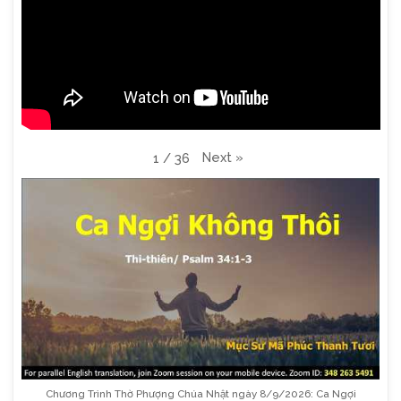
Next
»
1
/
36
Chương Trình Thờ Phượng Chúa Nhật ngày 8/9/2026: Ca Ngợi