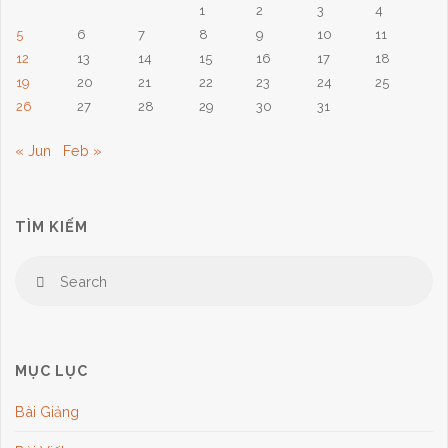
1
2
3
4
5
6
7
8
9
10
11
12
13
14
15
16
17
18
19
20
21
22
23
24
25
26
27
28
29
30
31
« Jun
Feb »
TÌM KIẾM
Se
Search
for
MỤC LỤC
Bài Giảng