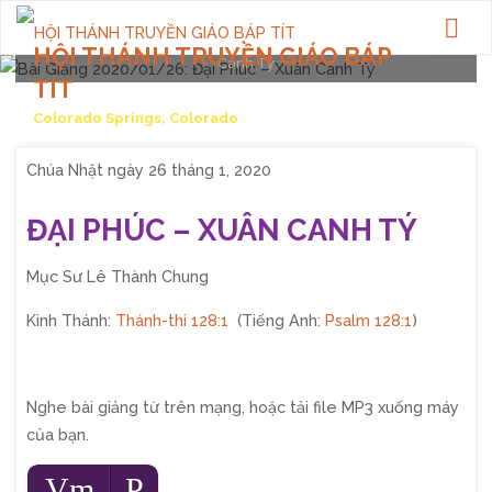
Posted by
webadmin
on
January 26, 2020
Home
Bài Giảng
Bài Giảng 2020/01/26: Đại Phúc – Xuân
HỘI THÁNH TRUYỀN GIÁO BÁP
Canh Tý
TÍT
Colorado Springs, Colorado
Chúa Nhật ngày 26 tháng 1, 2020
ĐẠI PHÚC – XUÂN CANH TÝ
Mục Sư Lê Thành Chung
Kinh Thánh:
Thánh-thi 128:1
(Tiếng Anh:
Psalm 128:1
)
Nghe bài giảng từ trên mạng, hoặc tải file MP3 xuống máy
của bạn.
Audio
Vm
P