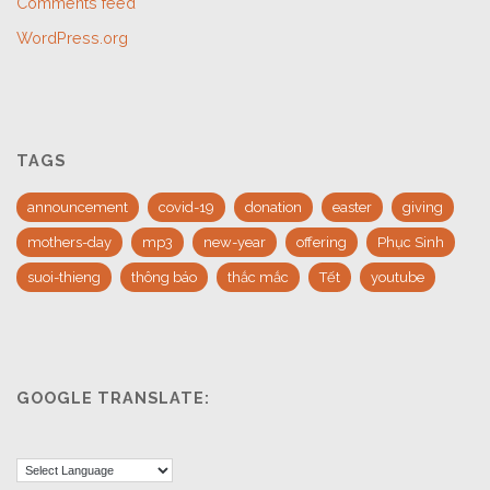
Comments feed
WordPress.org
TAGS
announcement
covid-19
donation
easter
giving
mothers-day
mp3
new-year
offering
Phục Sinh
suoi-thieng
thông báo
thắc mắc
Tết
youtube
GOOGLE TRANSLATE: