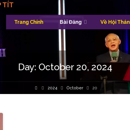
 TÍT
Trang Chính
Bài Đăng
Về Hội Thán
Skip
to
content
Day:
October 20, 2024
Home
2024
October
20