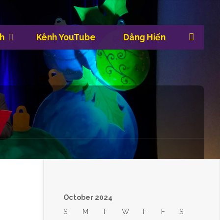
Sea
h
Kênh YouTube
Dâng Hiến
October 2024
S
M
T
W
T
F
S