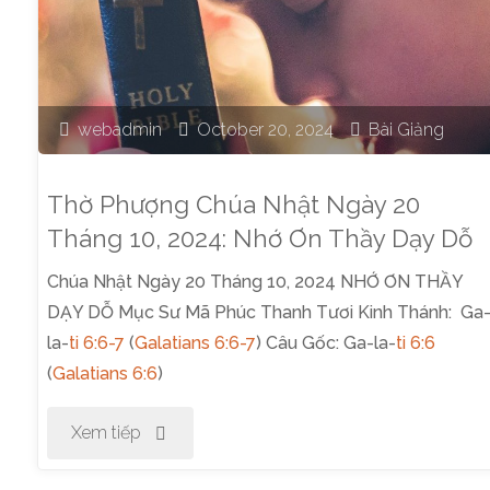
webadmin
October 20, 2024
Bài Giảng
Thờ Phượng Chúa Nhật Ngày 20
Tháng 10, 2024: Nhớ Ơn Thầy Dạy Dỗ
Chúa Nhật Ngày 20 Tháng 10, 2024 NHỚ ƠN THẦY
DẠY DỖ Mục Sư Mã Phúc Thanh Tươi Kinh Thánh: Ga
la-
ti 6:6-7
(
Galatians 6:6-7
) Câu Gốc: Ga-la-
ti 6:6
(
Galatians 6:6
)
"Thờ
Xem tiếp
Phượng