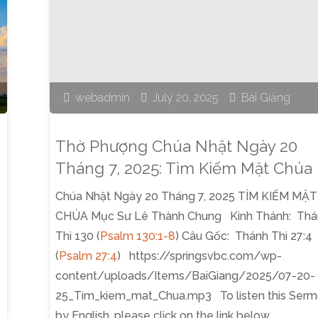
webadmin
July 20, 2025
Bài Giảng
Thờ Phượng Chúa Nhật Ngày 20
Tháng 7, 2025: Tìm Kiếm Mặt Chúa
Chúa Nhật Ngày 20 Tháng 7, 2025 TÌM KIẾM MẶT
CHÚA Mục Sư Lê Thành Chung Kinh Thánh: Thá
Thi 130 (
Psalm 130:1-8
) Câu Gốc: Thánh Thi 27:4
(
Psalm 27:4
) https://springsvbc.com/wp-
content/uploads/Items/BaiGiang/2025/07-20-
25_Tim_kiem_mat_Chua.mp3 To listen this Ser
by English, please click on the link below