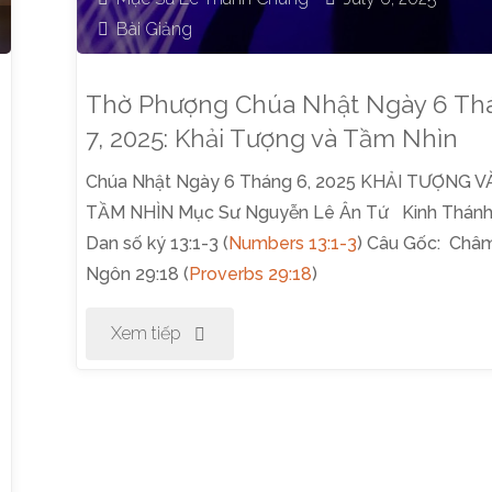
7,
Bài Giảng
2025:
Thờ Phượng Chúa Nhật Ngày 6 Th
Tìm
7, 2025: Khải Tượng và Tầm Nhìn
Chúa Nhật Ngày 6 Tháng 6, 2025 KHẢI TƯỢNG V
Kiếm
TẦM NHÌN Mục Sư Nguyễn Lê Ân Tứ Kinh Thánh
Mặt
Dan số ký 13:1-3 (
Numbers 13:1-3
) Câu Gốc: Châ
Ngôn 29:18 (
Proverbs 29:18
)
Chúa"
"Thờ
Xem tiếp
Phượng
Chúa
Nhật