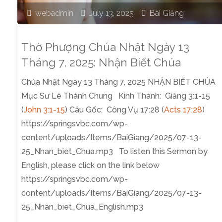
webadmin
July 13, 2025
Bài Giảng
Tháng
7,
Thờ Phượng Chúa Nhật Ngày 13
Tháng 7, 2025: Nhận Biết Chúa
2025:
Chúa Nhật Ngày 13 Tháng 7, 2025 NHẬN BIẾT CHÚA
Hãy
Mục Sư Lê Thành Chung Kinh Thánh: Giăng 3:1-15
(
John 3:1-15
) Câu Gốc: Công Vụ 17:28 (
Acts 17:28
)
Dùng
https://springsvbc.com/wp-
Điều
content/uploads/Items/BaiGiang/2025/07-13-
25_Nhan_biet_Chua.mp3 To listen this Sermon by
Chúa
English, please click on the link below
https://springsvbc.com/wp-
Ban"
content/uploads/Items/BaiGiang/2025/07-13-
25_Nhan_biet_Chua_English.mp3