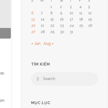
S
M
T
W
T
F
S
1
2
3
4
5
6
7
8
9
10
11
12
13
14
15
16
17
18
19
20
21
22
23
24
25
26
27
28
29
30
31
« Jun
Aug »
TÌM KIẾM
nh
Sear
Search
for:
mon
MỤC LỤC