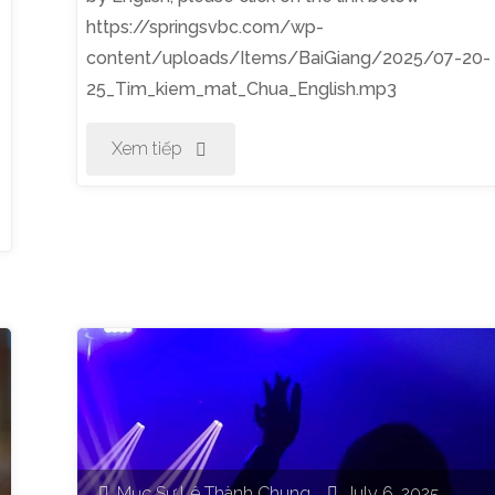
https://springsvbc.com/wp-
content/uploads/Items/BaiGiang/2025/07-20-
25_Tim_kiem_mat_Chua_English.mp3
"Thờ
Xem tiếp
Phượng
Chúa
Nhật
Ngày
20
Tháng
Mục Sư Lê Thành Chung
July 6, 2025