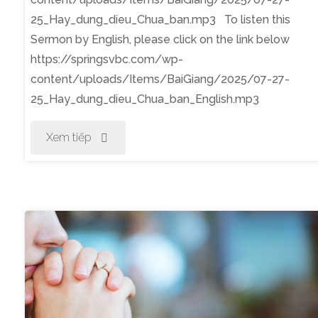
25_Hay_dung_dieu_Chua_ban.mp3 To listen this
Sermon by English, please click on the link below
https://springsvbc.com/wp-
content/uploads/Items/BaiGiang/2025/07-27-
25_Hay_dung_dieu_Chua_ban_English.mp3
"Thờ
Xem tiếp
Phượng
Chúa
Nhật
Ngày
27