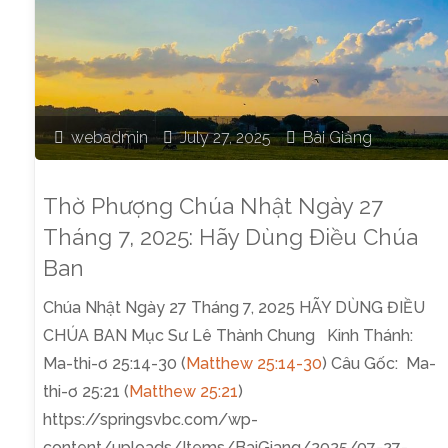
webadmin
July 27, 2025
Bài Giảng
Thờ Phượng Chúa Nhật Ngày 27
Tháng 7, 2025: Hãy Dùng Điều Chúa
Ban
Chúa Nhật Ngày 27 Tháng 7, 2025 HÃY DÙNG ĐIỀU
CHÚA BAN Mục Sư Lê Thành Chung Kinh Thánh:
Ma-thi-ơ 25:14-30 (
Matthew 25:14-30
) Câu Gốc: Ma-
thi-ơ 25:21 (
Matthew 25:21
)
https://springsvbc.com/wp-
content/uploads/Items/BaiGiang/2025/07-27-