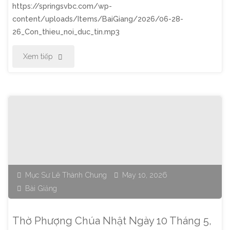
https://springsvbc.com/wp-
Biết
content/uploads/Items/BaiGiang/2026/06-28-
26_Con_thieu_noi_duc_tin.mp3
Chúa"
"Thờ
Xem tiếp
Phượng
Chúa
Nhật
Ngày
28
Mục Sư Lê Thành Chung
May 10, 2026
Bài Giảng
Tháng
6,
Thờ Phượng Chúa Nhật Ngày 10 Tháng 5,