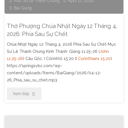
Mục Sư Lê Thành Chung
April 12, 2026
Bài Giảng
Tháng
5,
Thờ Phượng Chúa Nhật Ngày 12 Tháng 4,
2026:
2026: Phía Sau Sự Chết
Chúa Nhật Ngày 12 Tháng 4, 2026 Phía Sau Sự Chết Mục
Nỗi
Sư Lê Thành Chung Kinh Thánh: Giăng 11:25-26 (
John
Lòng
11:25-26
) Câu Gốc: I Côrinhtô 15:20 (
I Corinthians 15:20
)
https://springsvbc.com/wp-
Của
content/uploads/Items/BaiGiang/2026/04-12-
26_Phia_sau_su_chet.mp3
Mẹ"
"Thờ
Xem tiếp
Phượng
Chúa