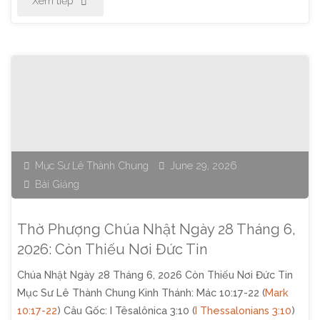
Xem tiếp
Phượng
Chúa
Nhật
Ngày
05
Mục Sư Lê Thành Chung
June 29, 2026
Bài Giảng
Tháng
7,
Thờ Phượng Chúa Nhật Ngày 28 Tháng 6,
2026:
2026: Còn Thiếu Nơi Đức Tin
Chúa Nhật Ngày 28 Tháng 6, 2026 Còn Thiếu Nơi Đức Tin
Học
Mục Sư Lê Thành Chung Kinh Thánh: Mác 10:17-22 (
Mark
Để
10:17-22
) Câu Gốc: I Têsalônica 3:10 (
I Thessalonians 3:10
)