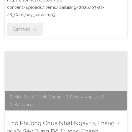
Chúa
content/uploads/Items/BaiGiang/2026/03-22-
26_Cam_bay_satan.mp3
Phải
"Thờ
Xem tiếp
Khóc"
Phượng
Chúa
Nhật
Ngày
22
Mục Sư Lê Thành Chung
February 15, 2026
Bài Giảng
Tháng
3,
Thờ Phượng Chúa Nhật Ngày 15 Tháng 2,
2026:
2026: Gây Dựng Để Trưởng Thành