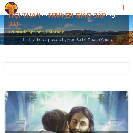
Author:
Mục Sư Lê Thành Chung
HỘI THÁNH TRUYỀN GIÁO BÁP
TÍT
Colorado Springs, Colorado
Home
Articles posted by Mục Sư Lê Thành Chung