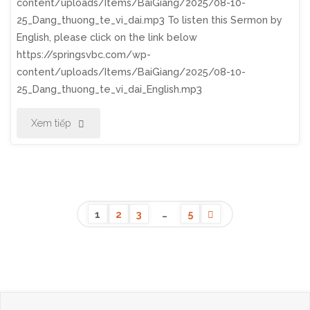
content/uploads/Items/BaiGiang/2025/08-10-
25_Dang_thuong_te_vi_dai.mp3 To listen this Sermon by
Vụ
English, please click on the link below
Chúa"
https://springsvbc.com/wp-
content/uploads/Items/BaiGiang/2025/08-10-
25_Dang_thuong_te_vi_dai_English.mp3
"Thờ
Xem tiếp
Phượng
Chúa
Nhật
…
1
2
3
5
Ngày
Posts
10
Tháng