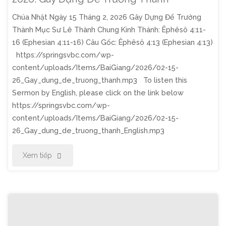
Chúa Nhật Ngày 15 Tháng 2, 2026 Gây Dựng Để Trưởng
Cạm
Thành Mục Sư Lê Thành Chung Kinh Thánh: Êphêsô 4:11-
Bẫy
16 (Ephesian 4:11-16) Câu Gốc: Êphêsô 4:13 (Ephesian 4:13)
https://springsvbc.com/wp-
Satan"
content/uploads/Items/BaiGiang/2026/02-15-
26_Gay_dung_de_truong_thanh.mp3 To listen this
Sermon by English, please click on the link below
https://springsvbc.com/wp-
content/uploads/Items/BaiGiang/2026/02-15-
26_Gay_dung_de_truong_thanh_English.mp3
"Thờ
Xem tiếp
Phượng
Chúa
Nhật