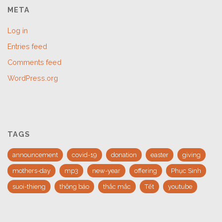
META
Log in
Entries feed
Comments feed
WordPress.org
TAGS
announcement
covid-19
donation
easter
giving
mothers-day
mp3
new-year
offering
Phục Sinh
suoi-thieng
thông báo
thắc mắc
Tết
youtube