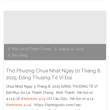
Phượng
Chúa
Nhật
Ngày
18
Mục Sư Lê Thành Chung
August 11, 2025
Bài Giảng
Tháng
1,
Thờ Phượng Chúa Nhật Ngày 10 Tháng 8,
2026:
2025: Đấng Thượng Tế Vĩ Đại
Chúa Nhật Ngày 3 Tháng 8, 2025 ĐẤNG THƯỢNG TẾ VĨ
Cùng
ĐẠI Mục Sư Lê Thành Chung Kinh Thánh: Hê-bơ-rơ
Nhau
4:124-16 (
Hebrews 4:14-16
) Câu Gốc: Hê-bơ-rơ 4:14
(
Hebrews 4:14
) https://springsvbc.com/wp-
Phục