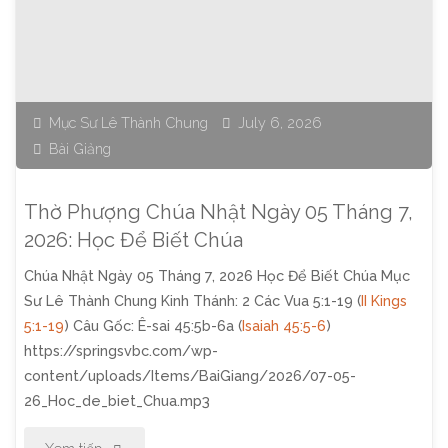
Nhật
Ngày
12
Mục Sư Lê Thành Chung
July 6, 2026
Bài Giảng
Tháng
7,
Thờ Phượng Chúa Nhật Ngày 05 Tháng 7,
2026:
2026: Học Để Biết Chúa
Chúa Nhật Ngày 05 Tháng 7, 2026 Học Để Biết Chúa Mục
Được
Sư Lê Thành Chung Kinh Thánh: 2 Các Vua 5:1-19 (
II Kings
Chúa
5:1-19
) Câu Gốc: Ê-sai 45:5b-6a (
Isaiah 45:5-6
)
https://springsvbc.com/wp-
Hồi
content/uploads/Items/BaiGiang/2026/07-05-
26_Hoc_de_biet_Chua.mp3
Phục"
"Thờ