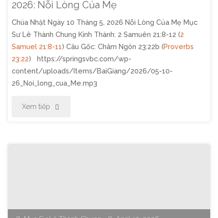
2026:
2026: Nỗi Lòng Của Mẹ
Chúa Nhật Ngày 10 Tháng 5, 2026 Nỗi Lòng Của Mẹ Mục
Còn
Sư Lê Thành Chung Kinh Thánh: 2 Samuên 21:8-12 (
2
Thiếu
Samuel 21:8-11
) Câu Gốc: Châm Ngôn 23:22b (
Proverbs
23:22
) https://springsvbc.com/wp-
Nơi
content/uploads/Items/BaiGiang/2026/05-10-
26_Noi_long_cua_Me.mp3
Đức
"Thờ
Xem tiếp
Tin"
Phượng
Chúa
Nhật
Ngày
10