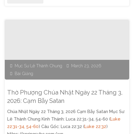
Phượng
Chúa
Nhật
Ngày
29
Mục Sư Lê Thành Chung
March 23, 2026
Bài Giảng
Tháng
3,
Thờ Phượng Chúa Nhật Ngày 22 Tháng 3,
2026:
2026: Cạm Bẫy Satan
Chúa Nhật Ngày 22 Tháng 3, 2026 Cạm Bẫy Satan Mục Sư
Vì
Lê Thành Chung Kinh Thánh: Luca 22:31-34, 54-60 (
Luke
Sao
22:31-34
,
54-60
) Câu Gốc: Luca 22:32 (
Luke 22:32
)
https://springsvbc.com/wp-