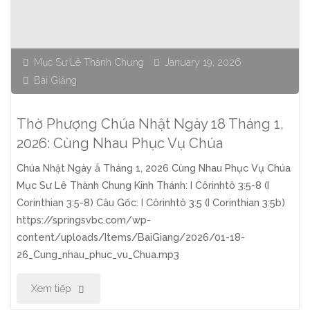
Ngày
15
Mục Sư Lê Thành Chung
January 19, 2026
Bài Giảng
Tháng
2,
Thờ Phượng Chúa Nhật Ngày 18 Tháng 1,
2026:
2026: Cùng Nhau Phục Vụ Chúa
Chúa Nhật Ngày ắ Tháng 1, 2026 Cùng Nhau Phục Vụ Chúa
Gây
Mục Sư Lê Thành Chung Kinh Thánh: I Côrinhtô 3:5-8 (I
Dựng
Corinthian 3:5-8) Câu Gốc: I Côrinhtô 3:5 (I Corinthian 3:5b)
https://springsvbc.com/wp-
Để
content/uploads/Items/BaiGiang/2026/01-18-
26_Cung_nhau_phuc_vu_Chua.mp3
Trưởng
"Thờ
Xem tiếp
Thành"