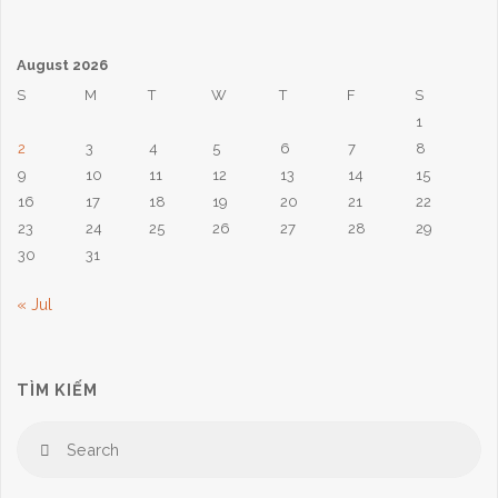
pagination
8,
August 2026
2025:
S
M
T
W
T
F
S
1
Đấng
2
3
4
5
6
7
8
Thượng
9
10
11
12
13
14
15
16
17
18
19
20
21
22
Tế
23
24
25
26
27
28
29
30
31
Vĩ
« Jul
Đại"
TÌM KIẾM
Se
Search
for