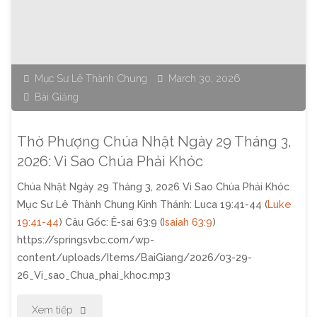
Nhật
Ngày
12
Mục Sư Lê Thành Chung
March 30, 2026
Bài Giảng
Tháng
4,
Thờ Phượng Chúa Nhật Ngày 29 Tháng 3,
2026:
2026: Vì Sao Chúa Phải Khóc
Chúa Nhật Ngày 29 Tháng 3, 2026 Vì Sao Chúa Phải Khóc
Phía
Mục Sư Lê Thành Chung Kinh Thánh: Luca 19:41-44 (
Luke
Sau
19:41-44
) Câu Gốc: Ê-sai 63:9 (
Isaiah 63:9
)
https://springsvbc.com/wp-
Sự
content/uploads/Items/BaiGiang/2026/03-29-
26_Vi_sao_Chua_phai_khoc.mp3
Chết"
"Thờ
Xem tiếp