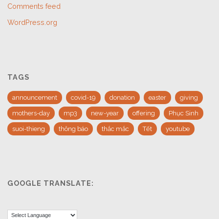
Comments feed
WordPress.org
TAGS
announcement
covid-19
donation
easter
giving
mothers-day
mp3
new-year
offering
Phục Sinh
suoi-thieng
thông báo
thắc mắc
Tết
youtube
GOOGLE TRANSLATE: