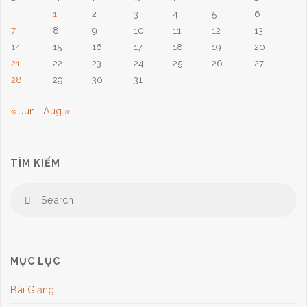
1
2
3
4
5
6
7
8
9
10
11
12
13
14
15
16
17
18
19
20
21
22
23
24
25
26
27
28
29
30
31
« Jun
Aug »
TÌM KIẾM
Se
Search
for
MỤC LỤC
Bài Giảng