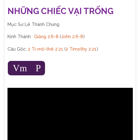
NHỮNG CHIẾC VẠI TRỐNG
Mục Sư Lê Thành Chung
Kinh Thánh:
Giăng 2:6-8
(
John 2:6-8
)
Câu Gốc:
2 Ti-mô-thê 2:21
(
2 Timothy 2:21
)
Audio
Vm
P
Player