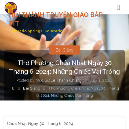
HỘI THÁNH TRUYỀN GIÁO BÁP
TÍT
Colorado Springs, Colorado
Bài Giảng
Thờ Phượng Chúa Nhật Ngày 30
Tháng 6, 2024: Những Chiếc Vại Trống
Posted by
Mục Sư Lê Thành Chung
on
July 1, 2024
Home
Bài Giảng
Thờ Phượng Chúa Nhật Ngày 30 Tháng
6, 2024: Những Chiếc Vại Trống
Chúa Nhật Ngày 30 Tháng 6, 2024