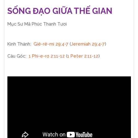
SỐNG ĐẠO GIỮA THẾ GIAN
Mục Sư Mã Phúc Thanh Tươi
Kinh Thánh:
Giê-rê-mi 29:4-7
(
Jeremiah 29:4-7
)
Câu Gốc:
1 Phi-e-rơ 2:11-12
(
1 Peter 2:11-12
)