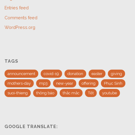
Entries feed
Comments feed
WordPress.org
TAGS
announcement
covid-19
donation
easter
giving
mothers-day
mp3
new-year
offering
Phục Sinh
suoi-thieng
thông báo
thắc mắc
Tết
youtube
GOOGLE TRANSLATE: