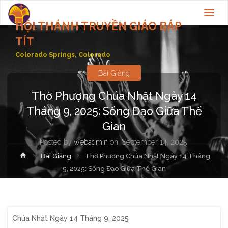
HỘI THÁNH TRUYỀN GIÁO BÁP
TÍT
Colorado Springs, Colorado
Bài Giảng
Thờ Phượng Chúa Nhật Ngày 14
Tháng 9, 2025: Sống Đạo Giữa Thế
Gian
Posted by
webadmin
on
September 14, 2025
Home
Bài Giảng
Thờ Phượng Chúa Nhật Ngày 14 Tháng
9, 2025: Sống Đạo Giữa Thế Gian
Chúa Nhật Ngày 14 Tháng 9, 2025