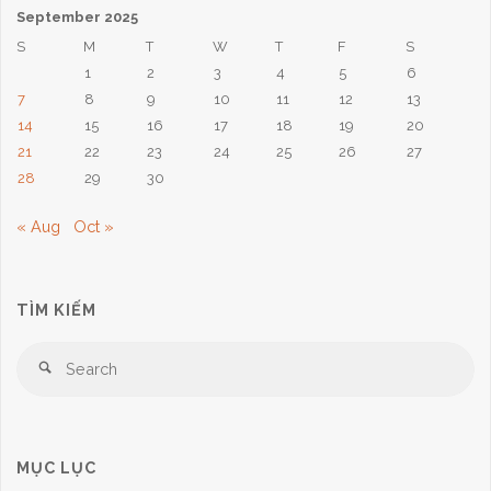
September 2025
S
M
T
W
T
F
S
1
2
3
4
5
6
7
8
9
10
11
12
13
14
15
16
17
18
19
20
21
22
23
24
25
26
27
28
29
30
« Aug
Oct »
TÌM KIẾM
Se
Search
for
MỤC LỤC