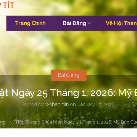
 TÍT
Trang Chính
Bài Đăng
Về Hội Thán
Skip
to
content
Bài Giảng
t Ngày 25 Tháng 1, 2026: Mỹ
Posted by
webadmin
on
January 25, 2026
ảng
Thờ Phượng Chúa Nhật Ngày 25 Tháng 1, 2026: Mỹ Đức Củ