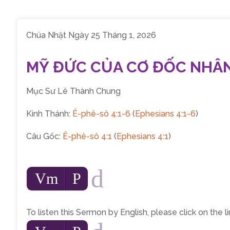
Chúa Nhật Ngày 25 Tháng 1, 2026
MỸ ĐỨC CỦA CƠ ĐỐC NHÂ
Mục Sư Lê Thành Chung
Kinh Thánh:
Ê-phê-sô 4:1-6
(
Ephesians 4:1-6
)
Câu Gốc:
Ê-phê-sô 4:1
(
Ephesians 4:1
)
d
Audio
Vm
P
Player
To listen this Sermon by English, please click on the 
Audio