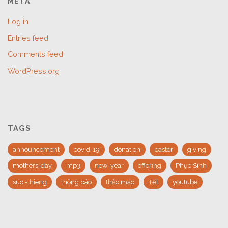
META
Log in
Entries feed
Comments feed
WordPress.org
TAGS
announcement
covid-19
donation
easter
giving
mothers-day
mp3
new-year
offering
Phục Sinh
suoi-thieng
thông báo
thắc mắc
Tết
youtube