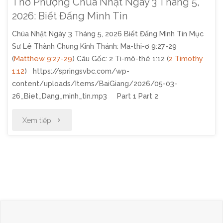
Thờ Phượng Chúa Nhật Ngày 3 Tháng 5,
2026: Biết Đấng Mình Tin
Chúa Nhật Ngày 3 Tháng 5, 2026 Biết Đấng Mình Tin Mục
Sư Lê Thành Chung Kinh Thánh: Ma-thi-ơ 9:27-29
(
Matthew 9:27-29
) Câu Gốc: 2 Ti-mô-thê 1:12 (
2 Timothy
1:12
) https://springsvbc.com/wp-
content/uploads/Items/BaiGiang/2026/05-03-
26_Biet_Dang_minh_tin.mp3 Part 1 Part 2
"Thờ
Xem tiếp
Phượng
Chúa
Nhật
Ngày