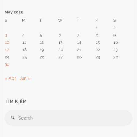
3
May 2026
Tháng
S
M
T
W
T
F
S
1
2
5,
3
4
5
6
7
8
9
2026:
10
11
12
13
14
15
16
17
18
19
20
21
22
23
Biết
24
25
26
27
28
29
30
31
Đấng
« Apr
Jun »
Mình
Tin"
TÌM KIẾM
Se
Search
for