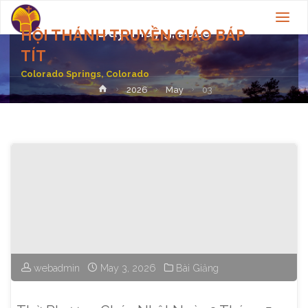
Day:
May 3, 2026
HỘI THÁNH TRUYỀN GIÁO BÁP
TÍT
Colorado Springs, Colorado
Home
2026
May
03
webadmin
May 3, 2026
Bài Giảng