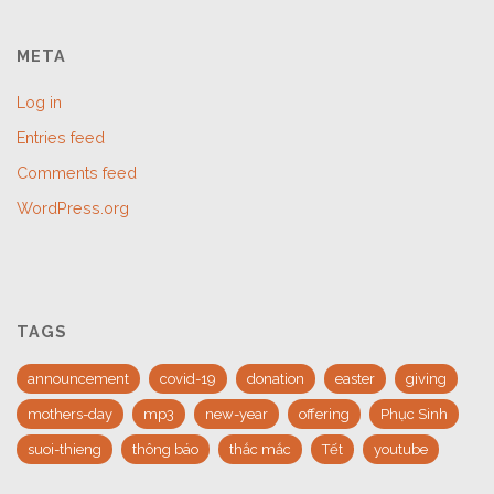
META
Log in
Entries feed
Comments feed
WordPress.org
TAGS
announcement
covid-19
donation
easter
giving
mothers-day
mp3
new-year
offering
Phục Sinh
suoi-thieng
thông báo
thắc mắc
Tết
youtube