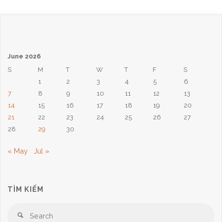
June 2026
S
M
T
W
T
F
S
1
2
3
4
5
6
7
8
9
10
11
12
13
14
15
16
17
18
19
20
21
22
23
24
25
26
27
28
29
30
« May
Jul »
TÌM KIẾM
Se
Search
for