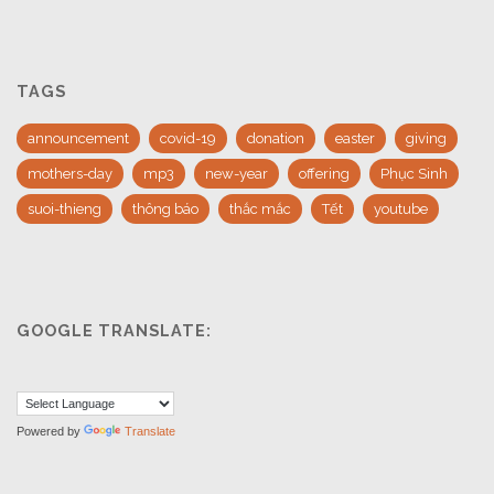
TAGS
announcement
covid-19
donation
easter
giving
mothers-day
mp3
new-year
offering
Phục Sinh
suoi-thieng
thông báo
thắc mắc
Tết
youtube
GOOGLE TRANSLATE:
Powered by
Translate