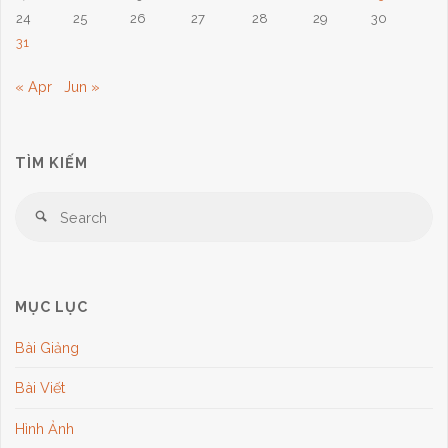
24
25
26
27
28
29
30
31
« Apr
Jun »
TÌM KIẾM
Se
Search
for
MỤC LỤC
Bài Giảng
Bài Viết
Hình Ảnh