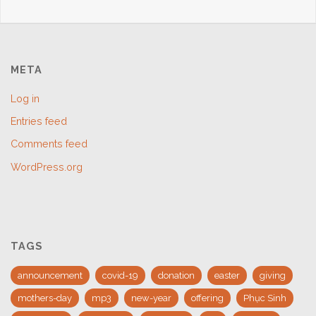
META
Log in
Entries feed
Comments feed
WordPress.org
TAGS
announcement
covid-19
donation
easter
giving
mothers-day
mp3
new-year
offering
Phục Sinh