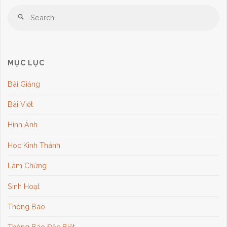
Se
Search
for
MỤC LỤC
Bài Giảng
Bài Viết
Hình Ảnh
Học Kinh Thánh
Làm Chứng
Sinh Hoạt
Thông Báo
Thông Báo Đặc Biệt