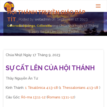
Tháng 9, 2023: Sự Cất Lên Của Hội
Thánh
HỘI THÁNH TRUYỀN GIÁO BÁP
TÍT
Posted by
webadmin
on
September 17, 2023
Home
Colorado Springs, Colorado
Bài Giảng
Thờ Phượng Chúa Nhật Ngày 17 Tháng
9, 2023: Sự Cất Lên Của Hội Thánh
Chúa Nhật Ngày 17 Tháng 9, 2023
SỰ CẤT LÊN CỦA HỘI THÁNH
Thầy Nguyễn Ân Tứ
Kinh Thánh:
1 Têsalônica 4:13-18
(
1 Thessalonians 4:13-18
)
Câu Gốc:
Rô-ma 13:11-12
(
Romans 13:11-12
)