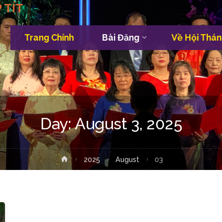
 TÍT
Trang Chính
Bài Đăng
Về Hội Thán
Skip
to
content
Day:
August 3, 2025
Home
2025
August
03