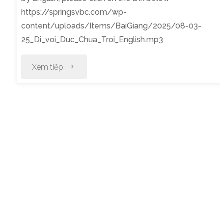
https://springsvbc.com/wp-
content/uploads/Items/BaiGiang/2025/08-03-
25_Di_voi_Duc_Chua_Troi_English.mp3
"Thờ
Xem tiếp
Phượng
Chúa
Nhật
Ngày
3
Tháng