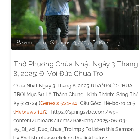
webadmin
August 3, 2025
Bài Giảng
Thờ Phượng Chúa Nhật Ngày 3 Tháng
8, 2025: Đi Với Đức Chúa Trời
Chúa Nhật Ngày 3 Tháng 8, 2025 ĐI VỚI ĐỨC CHÚA
TRỜI Mục Sư Lê Thành Chung Kinh Thánh: Sáng Thế
Ký 5:21-24 (
Genesis 5:21-24
) Câu Gốc: Hê-bơ-rơ 11:5
(
Hebrews 11:5
) https://springsvbc.com/wp-
content/uploads/Items/BaiGiang/2025/08-03-
25_Di_voi_Duc_Chua_Troi.mp3 To listen this Sermon
by English, please click on the link below