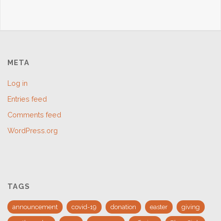
META
Log in
Entries feed
Comments feed
WordPress.org
TAGS
announcement
covid-19
donation
easter
giving