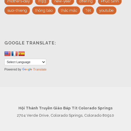
mothers-day
mp3
new-year
offering
Phục Sinh
suoi-thieng
thông báo
thắc mắc
Tết
youtube
GOOGLE TRANSLATE:
Powered by
Translate
Hội Thánh Truyền Giáo Báp Tít Colorado Springs
2704 Verde Drive, Colorado Springs, Colorado 80910