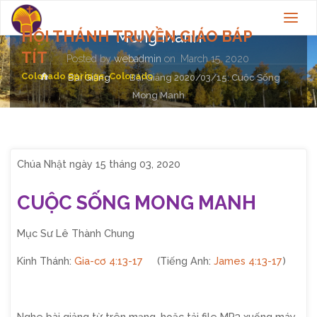
Bài Giảng 2020/03/15: Cuộc Sống
HỘI THÁNH TRUYỀN GIÁO BÁP
Mong Manh
TÍT
Posted by
webadmin
on
March 15, 2020
Colorado Springs, Colorado
Home
Bài Giảng
Bài Giảng 2020/03/15: Cuộc Sống
Mong Manh
Chúa Nhật ngày 15 tháng 03, 2020
CUỘC SỐNG MONG MANH
Mục Sư Lê Thành Chung
Kinh Thánh:
Gia-cơ 4:13-17
(Tiếng Anh:
James 4:13-17
)
Nghe bài giảng từ trên mạng, hoặc tải file MP3 xuống máy