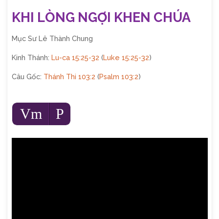
KHI LÒNG NGỢI KHEN CHÚA
Mục Sư Lê Thành Chung
Kinh Thánh:
Lu-ca 15:25-32
(
Luke 15:25-32
)
Câu Gốc:
Thánh Thi 103:2
(
Psalm 103:2
)
Audio
Vm
P
Player