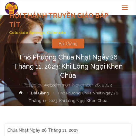
HỘI THÁNH TRUYỀN GIÁO BÁP
TÍT
Colorado Springs, Colorado
Bài Giảng
Thờ Phượng Chúa Nhật Ngày 26
Tháng 11, 2023: Khi Lòng Ngợi Khen
Chúa
Posted by
webadmin
on
November 26, 2023
Home
Bài Giảng
Thờ Phượng Chúa Nhật Ngày 26
Tháng 11, 2023: Khi Lòng Ngợi Khen Chúa
Chúa Nhật Ngày 26 Tháng 11, 2023