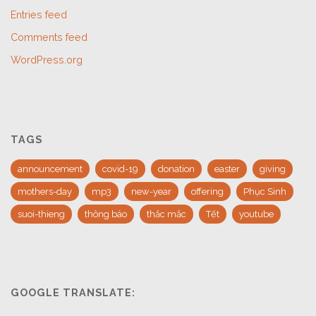
Entries feed
Comments feed
WordPress.org
TAGS
announcement
covid-19
donation
easter
giving
mothers-day
mp3
new-year
offering
Phục Sinh
suoi-thieng
thông báo
thắc mắc
Tết
youtube
GOOGLE TRANSLATE: