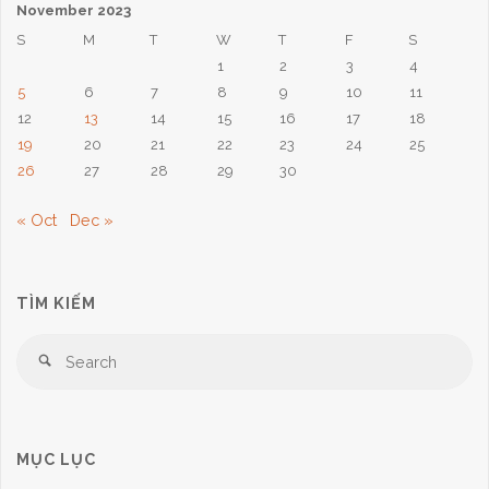
November 2023
S
M
T
W
T
F
S
1
2
3
4
5
6
7
8
9
10
11
12
13
14
15
16
17
18
19
20
21
22
23
24
25
26
27
28
29
30
« Oct
Dec »
TÌM KIẾM
Se
Search
for
MỤC LỤC