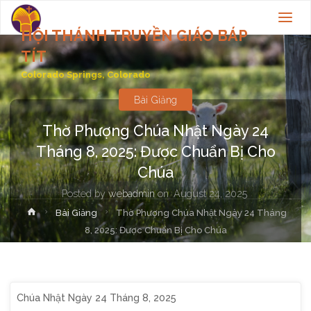
HỘI THÁNH TRUYỀN GIÁO BÁP
TÍT
Colorado Springs, Colorado
Bài Giảng
Thờ Phượng Chúa Nhật Ngày 24
Tháng 8, 2025: Được Chuẩn Bị Cho
Chúa
Posted by
webadmin
on
August 24, 2025
Home
Bài Giảng
Thờ Phượng Chúa Nhật Ngày 24 Tháng
8, 2025: Được Chuẩn Bị Cho Chúa
Chúa Nhật Ngày 24 Tháng 8, 2025