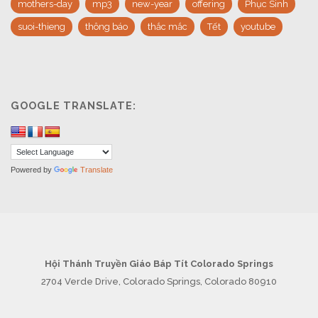
mothers-day
mp3
new-year
offering
Phục Sinh
suoi-thieng
thông báo
thắc mắc
Tết
youtube
GOOGLE TRANSLATE:
Powered by
Translate
Hội Thánh Truyền Giáo Báp Tít Colorado Springs
2704 Verde Drive, Colorado Springs, Colorado 80910