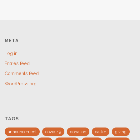
META
Log in
Entries feed
Comments feed
WordPress.org
TAGS
announcement
covid-19
donation
easter
giving