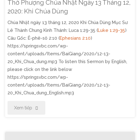
Thờ Phượng Chúa Nhật Ngày 13 Tháng 12,
2020:
2020: Khi Chúa Dùng
Chúa Nhật ngày 13 tháng 12, 2020 Khi Chúa Dùng Mục Sư
Khi
Lê Thành Chung Kinh Thánh: Luca 1:29-35 (
Luke 1:29-35
)
Chúa
Câu Gốc: Ê-phê-sô 2:10 (
Ephesians 2:10
)
https://springsvbc.com/wp-
Hành
content/uploads/Items/BaiGiang/2020/12-13-
20_Khi_Chua_dung.mp3 To listen this Sermon by English,
Động"
please click on the link below
https://springsvbc.com/wp-
content/uploads/Items/BaiGiang/2020/12-13-
20_Khi_Chua_dung_English.mp3
"Thờ
Xem tiếp
Phượng
Chúa