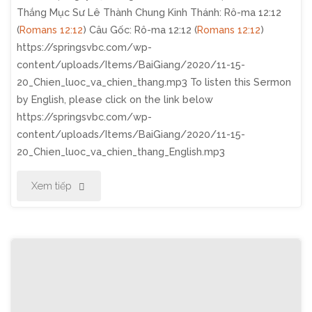
Thắng Mục Sư Lê Thành Chung Kinh Thánh: Rô-ma 12:12
Đến
(
Romans 12:12
) Câu Gốc: Rô-ma 12:12 (
Romans 12:12
)
https://springsvbc.com/wp-
Gần
content/uploads/Items/BaiGiang/2020/11-15-
20_Chien_luoc_va_chien_thang.mp3 To listen this Sermon
Chúa"
by English, please click on the link below
https://springsvbc.com/wp-
content/uploads/Items/BaiGiang/2020/11-15-
20_Chien_luoc_va_chien_thang_English.mp3
"Thờ
Xem tiếp
Phượng
Chúa
Nhật
Ngày