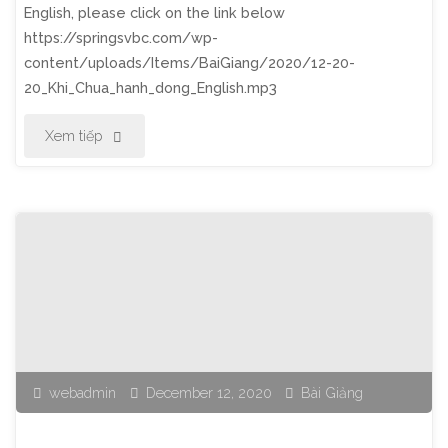
English, please click on the link below
https://springsvbc.com/wp-
content/uploads/Items/BaiGiang/2020/12-20-
20_Khi_Chua_hanh_dong_English.mp3
"Thờ
Xem tiếp
Phượng
Chúa
Nhật
Ngày
20
webadmin
December 12, 2020
Bài Giảng
Tháng
12,