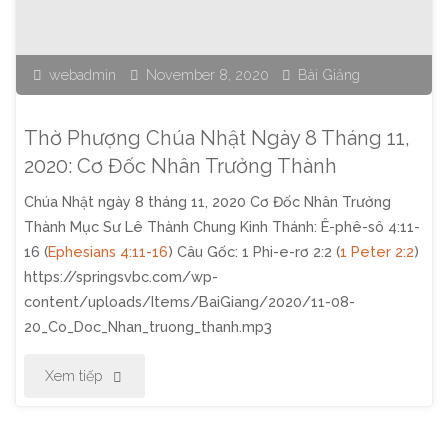
15
webadmin
November 8, 2020
Bài Giảng
Tháng
11,
Thờ Phượng Chúa Nhật Ngày 8 Tháng 11,
2020:
2020: Cơ Đốc Nhân Trưởng Thành
Chúa Nhật ngày 8 tháng 11, 2020 Cơ Đốc Nhân Trưởng
Chiến
Thành Mục Sư Lê Thành Chung Kinh Thánh: Ê-phê-sô 4:11-
Lược
16 (
Ephesians 4:11-16
) Câu Gốc: 1 Phi-e-rơ 2:2 (
1 Peter 2:2
)
https://springsvbc.com/wp-
và
content/uploads/Items/BaiGiang/2020/11-08-
20_Co_Doc_Nhan_truong_thanh.mp3
Chiến
"Thờ
Xem tiếp
Thắng"
Phượng