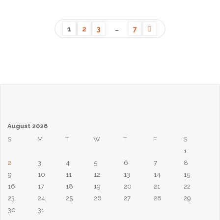
Chúa
Nhật
…
1
2
3
7
Ngày
Posts
8
Tháng
pagination
11,
August 2026
2020:
S
M
T
W
T
F
S
1
Cơ
2
3
4
5
6
7
8
Đốc
9
10
11
12
13
14
15
16
17
18
19
20
21
22
Nhân
23
24
25
26
27
28
29
30
31
Trưởng