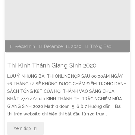
Nhật
Ngày
13
webadmin
December 11, 2020
Thông Báo
Tháng
12,
Thi Kinh Thánh Giáng Sinh 2020
2020:
LƯU Ý: NHỮNG BÀI THI ONLINE NỘP SAU 00:00AM NGÀY
16 THÁNG 12 SẼ KHÔNG ĐƯỢC CHẤM ĐIỂM TRONG DANH
Khi
SÁCH TỔNG KẾT CỦA HỘI THÁNH VÀO SÁNG CHÚA
Chúa
NHẬT 27/12/2020 KINH THÁNH THI TRẮC NGHIỆM MÙA
GIÁNG SINH 2020 Mathiơ đoạn 5, 6 & 7 Hướng dẫn: Bài
Dùng"
thi trên website chỉ hiển thị bắt đầu từ 12g trưa …
"Thi
Xem tiếp