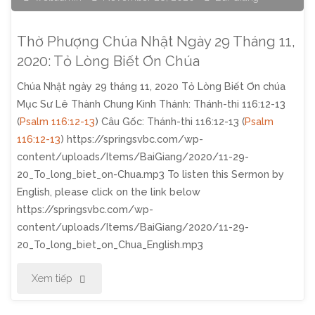
12,
Thờ Phượng Chúa Nhật Ngày 29 Tháng 11,
2020:
2020: Tỏ Lòng Biết Ơn Chúa
Chúa Nhật ngày 29 tháng 11, 2020 Tỏ Lòng Biết Ơn chúa
Khi
Mục Sư Lê Thành Chung Kinh Thánh: Thánh-thi 116:12-13
Chúa
(
Psalm 116:12-13
) Câu Gốc: Thánh-thi 116:12-13 (
Psalm
116:12-13
) https://springsvbc.com/wp-
Chọn"
content/uploads/Items/BaiGiang/2020/11-29-
20_To_long_biet_on-Chua.mp3 To listen this Sermon by
English, please click on the link below
https://springsvbc.com/wp-
content/uploads/Items/BaiGiang/2020/11-29-
20_To_long_biet_on_Chua_English.mp3
"Thờ
Xem tiếp
Phượng