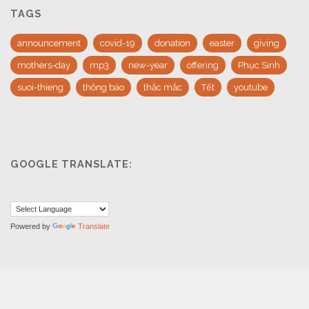
TAGS
announcement
covid-19
donation
easter
giving
mothers-day
mp3
new-year
offering
Phục Sinh
suoi-thieng
thông báo
thắc mắc
Tết
youtube
GOOGLE TRANSLATE:
Powered by
Translate