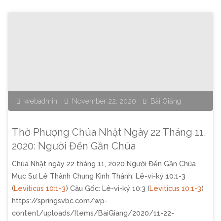
Chúa
Nhật
Ngày
29
webadmin
November 22, 2020
Bài Giảng
Tháng
11,
Thờ Phượng Chúa Nhật Ngày 22 Tháng 11,
2020:
2020: Người Đến Gần Chúa
Chúa Nhật ngày 22 tháng 11, 2020 Người Đến Gần Chúa
Tỏ
Mục Sư Lê Thành Chung Kinh Thánh: Lê-vi-ký 10:1-3
Lòng
(
Leviticus 10:1-3
) Câu Gốc: Lê-vi-ký 10:3 (
Leviticus 10:1-3
)
https://springsvbc.com/wp-
Biết
content/uploads/Items/BaiGiang/2020/11-22-