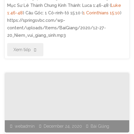
Mục Sư Lê Thành Chung Kinh Thánh: Luca 1:46-48 (
Luke
1:46-48
) Câu Gốc: 1 Cô-rinh-tô 15:10 (
1 Corinthians 15:10
)
https://springsvbc.com/wp-
content/uploads/Items/BaiGiang/2020/12-27-
20_Niem_vui_giang_sinh.mp3
"Thờ
Xem tiếp
Phượng
Chúa
Nhật
Ngày
27
webadmin
December 24, 2020
Bài Giảng
Tháng