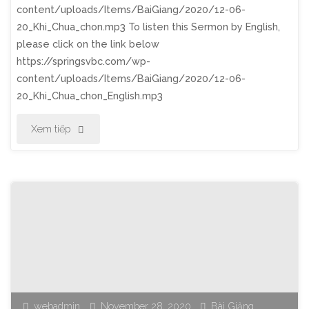
content/uploads/Items/BaiGiang/2020/12-06-
20_Khi_Chua_chon.mp3 To listen this Sermon by English,
please click on the link below
https://springsvbc.com/wp-
content/uploads/Items/BaiGiang/2020/12-06-
20_Khi_Chua_chon_English.mp3
"Thờ
Xem tiếp
Phượng
Chúa
Nhật
Ngày
6
webadmin
November 28, 2020
Bài Giảng
Tháng