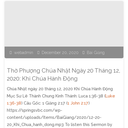
Mừng
Chúa
Giáng
Sinh,
webadmin
December 20, 2020
Bài Giảng
Ngày
24
Thờ Phượng Chúa Nhật Ngày 20 Tháng 12,
Tháng
2020: Khi Chúa Hành Động
Chúa Nhật ngày 20 tháng 12, 2020 Khi Chúa Hành Động
12,
Mục Sư Lê Thành Chung Kinh Thánh: Luca 1:36-38 (
Luke
2020"
1:36-38
) Câu Gốc: 1 Giăng 2:17 (
1 John 2:17
)
https://springsvbc.com/wp-
content/uploads/Items/BaiGiang/2020/12-20-
20_Khi_Chua_hanh_dong.mp3 To listen this Sermon by