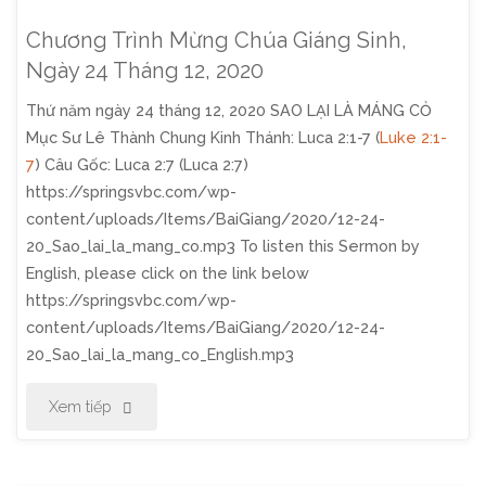
12,
Chương Trình Mừng Chúa Giáng Sinh,
2020:
Ngày 24 Tháng 12, 2020
Thứ năm ngày 24 tháng 12, 2020 SAO LẠI LÀ MÁNG CỎ
Niềm
Mục Sư Lê Thành Chung Kinh Thánh: Luca 2:1-7 (
Luke 2:1-
Vui
7
) Câu Gốc: Luca 2:7 (Luca 2:7)
https://springsvbc.com/wp-
Giáng
content/uploads/Items/BaiGiang/2020/12-24-
20_Sao_lai_la_mang_co.mp3 To listen this Sermon by
Sinh"
English, please click on the link below
https://springsvbc.com/wp-
content/uploads/Items/BaiGiang/2020/12-24-
20_Sao_lai_la_mang_co_English.mp3
"Chương
Xem tiếp
Trình