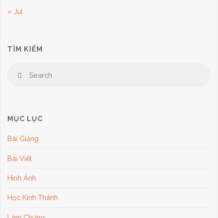
« Jul
Thành"
TÌM KIẾM
Se
Search
for
MỤC LỤC
Bài Giảng
Bài Viết
Hình Ảnh
Học Kinh Thánh
Làm Chứng