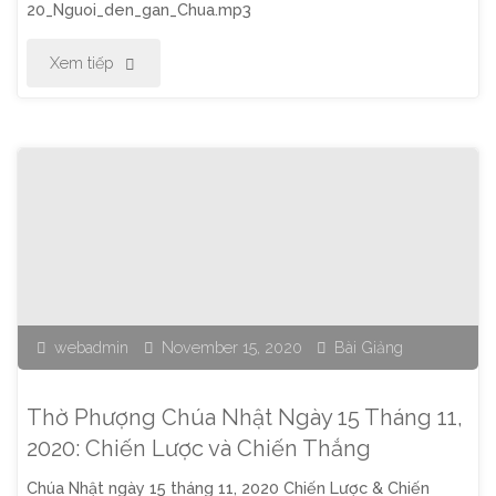
20_Nguoi_den_gan_Chua.mp3
Ơn
"Thờ
Xem tiếp
Chúa"
Phượng
Chúa
Nhật
Ngày
22
webadmin
November 15, 2020
Bài Giảng
Tháng
11,
Thờ Phượng Chúa Nhật Ngày 15 Tháng 11,
2020:
2020: Chiến Lược và Chiến Thắng
Chúa Nhật ngày 15 tháng 11, 2020 Chiến Lược & Chiến
Người