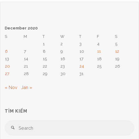
December 2020
S
M
T
W
T
F
S
1
2
3
4
5
6
7
8
9
10
11
12
13
14
15
16
17
18
19
20
21
22
23
24
25
26
27
28
29
30
31
« Nov
Jan »
TÌM KIẾM
Se
Search
for