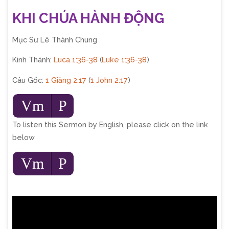
KHI CHÚA HÀNH ĐỘNG
Mục Sư Lê Thành Chung
Kinh Thánh:
Luca 1:36-38
(
Luke 1:36-38
)
Câu Gốc:
1 Giăng 2:17
(
1 John 2:17
)
Audio
Vm
P
Player
To listen this Sermon by English, please click on the link
below
Audio
Vm
P
Player