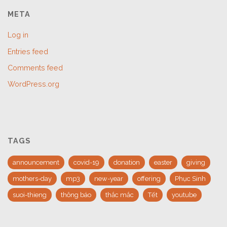
META
Log in
Entries feed
Comments feed
WordPress.org
TAGS
announcement
covid-19
donation
easter
giving
mothers-day
mp3
new-year
offering
Phục Sinh
suoi-thieng
thông báo
thắc mắc
Tết
youtube