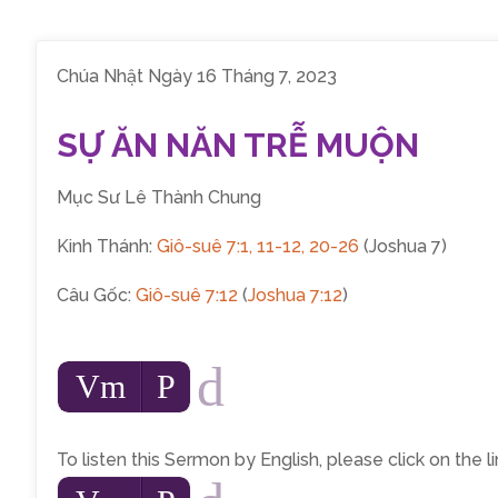
Chúa Nhật Ngày 16 Tháng 7, 2023
SỰ ĂN NĂN TRỄ MUỘN
Mục Sư Lê Thành Chung
Kinh Thánh:
Giô-suê 7:1, 11-12, 20-26
(Joshua 7
)
Câu Gốc:
Giô-suê 7:12
(
Joshua 7:12
)
d
Audio
Vm
P
Player
To listen this Sermon by English, please click on the 
Audio