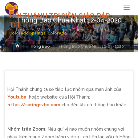
Thông Báo
HỘI THÁNH TRUYỀN GIÁO BÁP
Thông Báo Chúa Nhật 12-04-2020
TÍT
Posted by
Mục Sư Lê Thành Chung
on
April 12, 2020
Colorado Springs, Colorado
Home
Thông Báo
Thông Báo Chúa Nhật 12-04-2020
Hội Thánh chúng ta sẽ tiếp tục nhóm qua màn ảnh của
Youtube
hoặc website của Hội Thánh:
https://springsvbc.com
cho đến khi có thông báo khác.
Nhóm trên Zoom:
Nếu quí vị nào muốn nhóm chung với
nhau trên mạng Zoom bằng video , xin liên lạc với cô Hồng