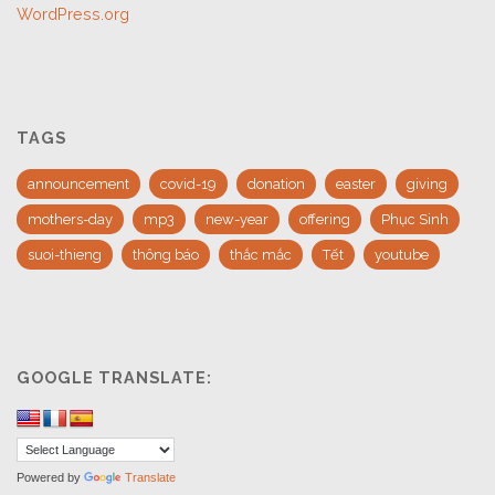
WordPress.org
TAGS
announcement
covid-19
donation
easter
giving
mothers-day
mp3
new-year
offering
Phục Sinh
suoi-thieng
thông báo
thắc mắc
Tết
youtube
GOOGLE TRANSLATE:
Powered by
Translate