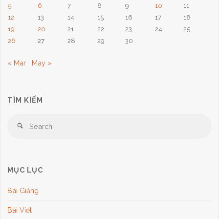
5
6
7
8
9
10
11
12
13
14
15
16
17
18
19
20
21
22
23
24
25
26
27
28
29
30
« Mar
May »
TÌM KIẾM
Se
Search
for
MỤC LỤC
Bài Giảng
Bài Viết