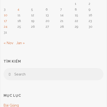
1
2
12,
3
4
5
6
7
8
9
2023:
10
11
12
13
14
15
16
17
18
19
20
21
22
23
Mùa
24
25
26
27
28
29
30
31
Hy
« Nov
Jan »
Vọng"
TÌM KIẾM
Se
Search
for
MỤC LỤC
Bài Giảng