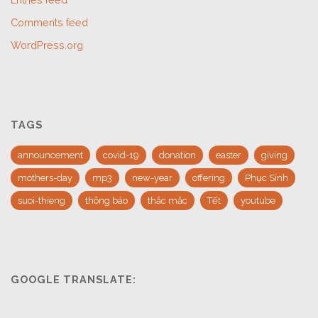
Comments feed
WordPress.org
TAGS
announcement
covid-19
donation
easter
giving
mothers-day
mp3
new-year
offering
Phục Sinh
suoi-thieng
thông báo
thắc mắc
Tết
youtube
GOOGLE TRANSLATE: