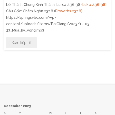
Lê Thành Chung Kinh Thánh: Lu-ca 2:36-38 (
Luke 2:36-38
)
Câu Gốc: Châm Ngôn 23:18 (
Proverbs 23:18
)
https://springsvbc.com/wp-
content/uploads/Items/BaiGiang/2023/12-03-
23_Mua_hy_vong.mp3
"Thờ
Xem tiếp
Phượng
Chúa
Nhật
Ngày
3
December 2023
Tháng
S
M
T
W
T
F
S