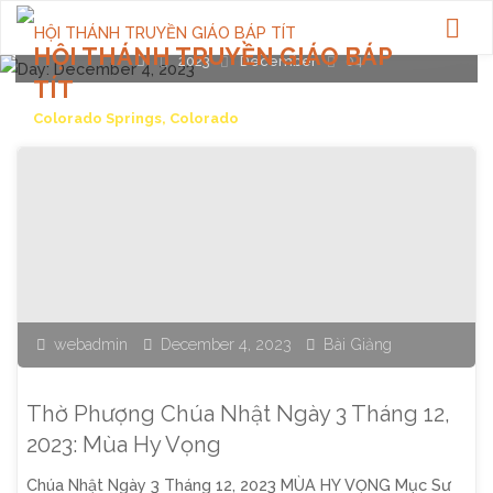
HỘI THÁNH TRUYỀN GIÁO BÁP
Home
2023
December
04
TÍT
Colorado Springs, Colorado
webadmin
December 4, 2023
Bài Giảng
Thờ Phượng Chúa Nhật Ngày 3 Tháng 12,
2023: Mùa Hy Vọng
Chúa Nhật Ngày 3 Tháng 12, 2023 MÙA HY VỌNG Mục Sư