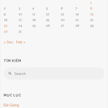
1
2
3
4
5
6
7
8
9
10
11
12
13
14
15
16
17
18
19
20
21
22
23
24
25
26
27
28
29
30
31
« Dec
Feb »
TÌM KIẾM
Se
Search
for
MỤC LỤC
Bài Giảng