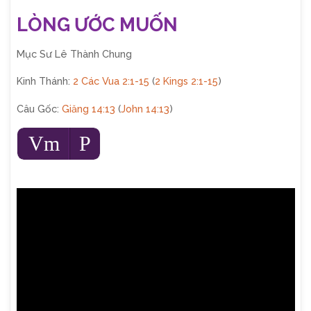
LÒNG ƯỚC MUỐN
Mục Sư Lê Thành Chung
Kinh Thánh:
2 Các Vua 2:1-15
(
2 Kings 2:1-15
)
Câu Gốc:
Giăng 14:13
(
John 14:13
)
Audio
Vm
P
Player