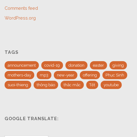
Comments feed
WordPress.org
TAGS
announcement
covid-19
donation
easter
giving
mothers-day
mp3
new-year
offering
Phục Sinh
suoi-thieng
thông báo
thắc mắc
Tết
youtube
GOOGLE TRANSLATE: