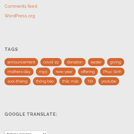
Comments feed
WordPress.org
TAGS
announcement
covid-19
donation
easter
giving
mothers-day
mp3
new-year
offering
Phục Sinh
suoi-thieng
thông báo
thắc mắc
Tết
youtube
GOOGLE TRANSLATE: