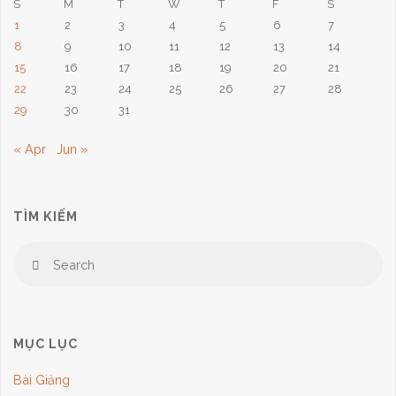
S
M
T
W
T
F
S
1
2
3
4
5
6
7
8
9
10
11
12
13
14
15
16
17
18
19
20
21
22
23
24
25
26
27
28
29
30
31
« Apr
Jun »
TÌM KIẾM
Se
Search
for
MỤC LỤC
Bài Giảng