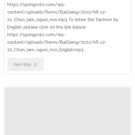
https://springsvbc.com/wp-
Cha
content/uploads/Items/BaiGiang/2022/06-12-
22_Chon_lam_nguoi_moi.mp3 To listen this Sermon by
Cần
English, please click on the link below
Dạy
https://springsvbc.com/wp-
content/uploads/Items/BaiGiang/2022/06-12-
Cho
22_Chon_lam_nguoi_moi_English.mp3
Con"
"Thờ
Xem tiếp
Phượng
Chúa
Nhật
Ngày
12