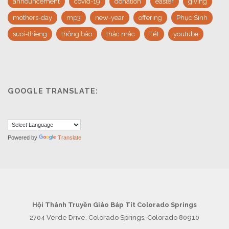
announcement
covid-19
donation
easter
giving
mothers-day
mp3
new-year
offering
Phục Sinh
suoi-thieng
thông báo
thắc mắc
Tết
youtube
GOOGLE TRANSLATE:
Powered by
Translate
Hội Thánh Truyền Giáo Báp Tít Colorado Springs
2704 Verde Drive, Colorado Springs, Colorado 80910