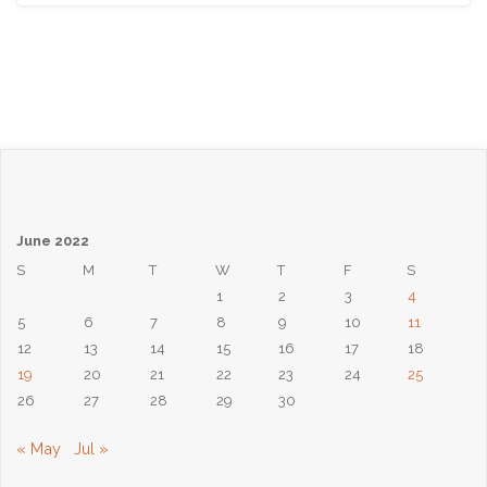
Phượng
Chúa
Nhật
Ngày
5
June 2022
Tháng
S
M
T
W
T
F
S
1
2
3
4
6,
5
6
7
8
9
10
11
2022:
12
13
14
15
16
17
18
19
20
21
22
23
24
25
Chọn
26
27
28
29
30
Điều
« May
Jul »
Tốt