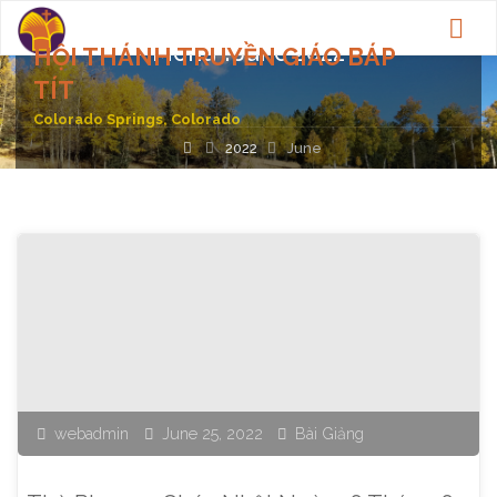
Month:
June 2022
HỘI THÁNH TRUYỀN GIÁO BÁP
TÍT
Colorado Springs, Colorado
Home
2022
June
webadmin
June 25, 2022
Bài Giảng