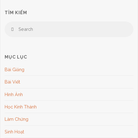
TÌM KIẾM
Lành"
Se
Search
for
MỤC LỤC
Bài Giảng
Bài Viết
Hình Ảnh
Học Kinh Thánh
Làm Chứng
Sinh Hoạt