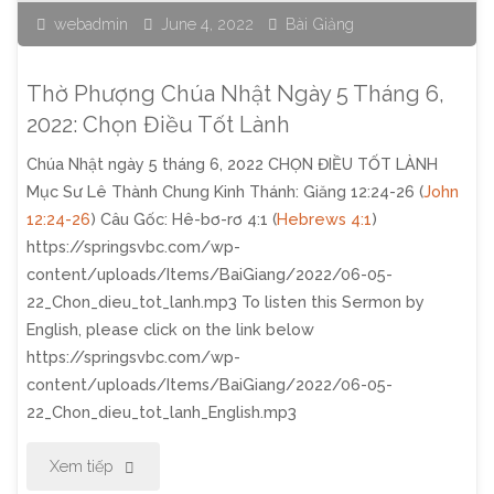
webadmin
June 4, 2022
Bài Giảng
Tháng
6,
Thờ Phượng Chúa Nhật Ngày 5 Tháng 6,
2022:
2022: Chọn Điều Tốt Lành
Chúa Nhật ngày 5 tháng 6, 2022 CHỌN ĐIỀU TỐT LÀNH
Chọn
Mục Sư Lê Thành Chung Kinh Thánh: Giăng 12:24-26 (
John
Làm
12:24-26
) Câu Gốc: Hê-bơ-rơ 4:1 (
Hebrews 4:1
)
https://springsvbc.com/wp-
Người
content/uploads/Items/BaiGiang/2022/06-05-
22_Chon_dieu_tot_lanh.mp3 To listen this Sermon by
Mới"
English, please click on the link below
https://springsvbc.com/wp-
content/uploads/Items/BaiGiang/2022/06-05-
22_Chon_dieu_tot_lanh_English.mp3
"Thờ
Xem tiếp