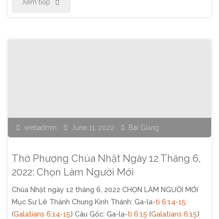
"Thờ
Xem tiếp
Phượng
Chúa
Nhật
Ngày
19
webadmin
June 11, 2022
Bài Giảng
Tháng
6,
Thờ Phượng Chúa Nhật Ngày 12 Tháng 6,
2022:
2022: Chọn Làm Người Mới
Chúa Nhật ngày 12 tháng 6, 2022 CHỌN LÀM NGƯỜI MỚI
Những
Mục Sư Lê Thành Chung Kinh Thánh: Ga-la-
ti 6:14-15
Điều
(
Galatians 6:14-15
) Câu Gốc: Ga-la-
ti 6:15
(
Galatians 6:15
)