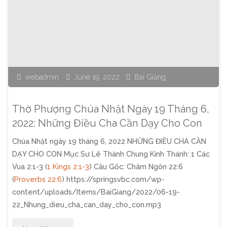
Nhật
Ngày
26
webadmin
June 19, 2022
Bài Giảng
Tháng
6,
Thờ Phượng Chúa Nhật Ngày 19 Tháng 6,
2022:
2022: Những Điều Cha Cần Dạy Cho Con
Chúa Nhật ngày 19 tháng 6, 2022 NHỮNG ĐIỀU CHA CẦN
Cùng
DẠY CHO CON Mục Sư Lê Thành Chung Kinh Thánh: 1 Các
Đến
Vua 2:1-3 (
1 Kings 2:1-3
) Câu Gốc: Châm Ngôn 22:6
(
Proverbs 22:6
) https://springsvbc.com/wp-
Gần
content/uploads/Items/BaiGiang/2022/06-19-
22_Nhung_dieu_cha_can_day_cho_con.mp3
Chúa"