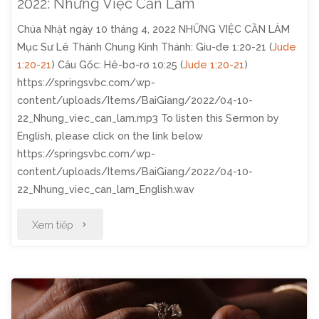
Ngày
2022: Những Việc Cần Làm
Chúa Nhật ngày 10 tháng 4, 2022 NHỮNG VIỆC CẦN LÀM
15
Mục Sư Lê Thành Chung Kinh Thánh: Giu-đe 1:20-21 (
Jude
Tháng
1:20-21
) Câu Gốc: Hê-bơ-rơ 10:25 (
Jude 1:20-21
)
https://springsvbc.com/wp-
4,
content/uploads/Items/BaiGiang/2022/04-10-
22_Nhung_viec_can_lam.mp3 To listen this Sermon by
2022"
English, please click on the link below
https://springsvbc.com/wp-
content/uploads/Items/BaiGiang/2022/04-10-
22_Nhung_viec_can_lam_English.wav
"Thờ
Xem tiếp
Phượng
Chúa
Nhật