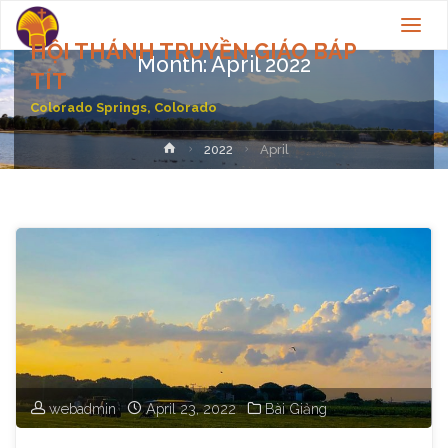
HỘI THÁNH TRUYỀN GIÁO BÁP
Month:
April 2022
TÍT
Colorado Springs, Colorado
Home
2022
April
webadmin
April 23, 2022
Bài Giảng