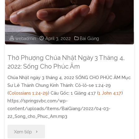
Ngày
10
Tháng
webadmin
April 3, 2022
Bài Giảng
4,
Thờ Phượng Chúa Nhật Ngày 3 Tháng 4,
2022:
2022: Sống Cho Phúc Âm
Chúa Nhật ngày 3 tháng 4, 2022 SỐNG CHO PHÚC ÂM Mục
Những
Sư Lê Thành Chung Kinh Thánh: Cô-lô-se 1:24-29
Việc
(
Colossians 1:24-29
) Câu Gốc: 1 Giăng 4:17 (
1 John 4:17
)
https://springsvbc.com/wp-
Cần
content/uploads/Items/BaiGiang/2022/04-03-
22_Song_cho_Phuc_Am.mp3
Làm"
"Thờ
Xem tiếp