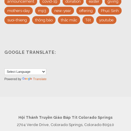
announcement
covid-19
donation
easter
giving
mothers-day
mp3
new-year
offering
Phục Sinh
suoi-thieng
thông báo
thắc mắc
Tết
youtube
GOOGLE TRANSLATE:
Powered by
Translate
Hội Thánh Truyền Giáo Báp Tít Colorado Springs
2704 Verde Drive, Colorado Springs, Colorado 80910