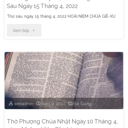
2022:
Sáu Ngày 15 Tháng 4, 2022
Thứ sáu, ngày 15 tháng 4, 2022 HOÀI NIỆM CHÚA GIÊ-XU
Hy
Vọng
"Chương
Xem tiếp
Sống"
Trình
Kỷ
Niệm
Thương
Khó
Thứ
webadmin
April 9, 2022
Bài Giảng
Sáu
Thờ Phượng Chúa Nhật Ngày 10 Tháng 4,