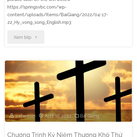
https://springsvbc.com/wp-
content/uploads/Items/BaiGiang/2022/04-17-
22_Hy_vong_song_English.mp3
"Thờ
Xem tiếp
Phượng
Chúa
Nhật
Ngày
17
Tháng
webadmin
April 15, 2022
Bài Giảng
4,
Chương Trình Kỷ Niệm Thương Khó Thứ