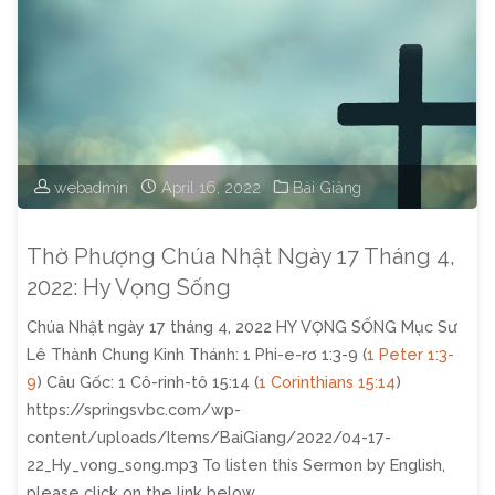
Nhật
Ngày
24
Tháng
webadmin
April 16, 2022
Bài Giảng
4,
Thờ Phượng Chúa Nhật Ngày 17 Tháng 4,
2022:
2022: Hy Vọng Sống
Chúa Nhật ngày 17 tháng 4, 2022 HY VỌNG SỐNG Mục Sư
Nước
Lê Thành Chung Kinh Thánh: 1 Phi-e-rơ 1:3-9 (
1 Peter 1:3-
Đức
9
) Câu Gốc: 1 Cô-rinh-tô 15:14 (
1 Corinthians 15:14
)
https://springsvbc.com/wp-
Chúa
content/uploads/Items/BaiGiang/2022/04-17-
22_Hy_vong_song.mp3 To listen this Sermon by English,
Trời"
please click on the link below