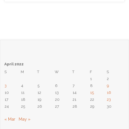
Phượng
Chúa
Nhật
Ngày
3
April 2022
Tháng
S
M
T
W
T
F
S
1
2
4,
3
4
5
6
7
8
9
2022:
10
11
12
13
14
15
16
17
18
19
20
21
22
23
Sống
24
25
26
27
28
29
30
Cho
« Mar
May »
Phúc