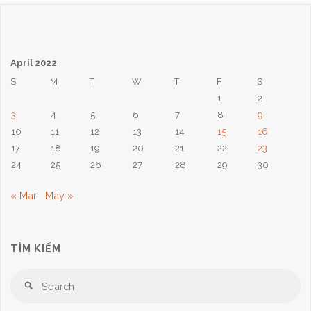
April 2022
S
M
T
W
T
F
S
1
2
3
4
5
6
7
8
9
10
11
12
13
14
15
16
17
18
19
20
21
22
23
24
25
26
27
28
29
30
« Mar
May »
TÌM KIẾM
Se
Search
for