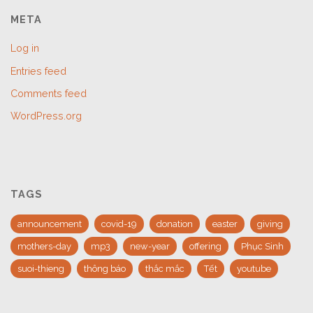
META
Log in
Entries feed
Comments feed
WordPress.org
TAGS
announcement
covid-19
donation
easter
giving
mothers-day
mp3
new-year
offering
Phục Sinh
suoi-thieng
thông báo
thắc mắc
Tết
youtube