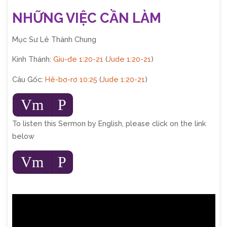
NHỮNG VIỆC CẦN LÀM
Mục Sư Lê Thành Chung
Kinh Thánh:
Giu-đe 1:20-21
(
Jude 1:20-21
)
Câu Gốc:
Hê-bơ-rơ 10:25
(
Jude 1:20-21
)
Audio
Vm
P
Player
To listen this Sermon by English, please click on the link
below
Audio
Vm
P
Player