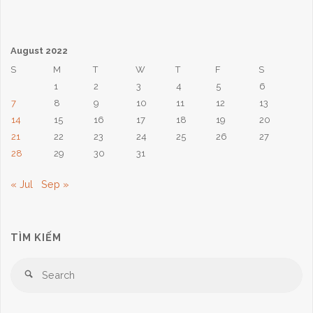
August 2022
S
M
T
W
T
F
S
1
2
3
4
5
6
7
8
9
10
11
12
13
14
15
16
17
18
19
20
21
22
23
24
25
26
27
28
29
30
31
« Jul
Sep »
TÌM KIẾM
Se
Search
for