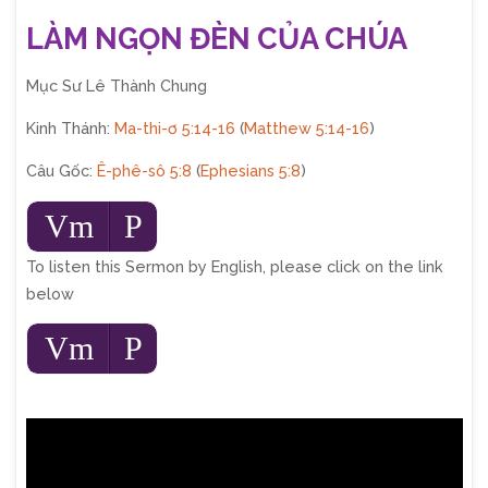
LÀM NGỌN ĐÈN CỦA CHÚA
Mục Sư Lê Thành Chung
Kinh Thánh:
Ma-thi-ơ 5:14-16
(
Matthew 5:14-16
)
Câu Gốc:
Ê-phê-sô 5:8
(
Ephesians 5:8
)
Audio
Vm
P
Player
To listen this Sermon by English, please click on the link
below
Audio
Vm
P
Player