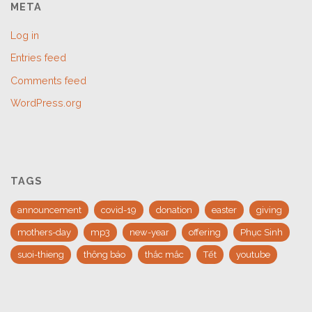
META
Log in
Entries feed
Comments feed
WordPress.org
TAGS
announcement
covid-19
donation
easter
giving
mothers-day
mp3
new-year
offering
Phục Sinh
suoi-thieng
thông báo
thắc mắc
Tết
youtube