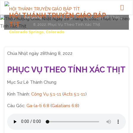
Posted by
webadmin
on
August 28, 2022
HỘI THÁNH TRUYỀN GIÁO BÁP
Home
Bài Giảng
Thờ Phượng Chúa Nhật Ngày 28 Tháng
TÍT
8, 2022: Phục Vụ Theo Tính Xác Thịt
Colorado Springs, Colorado
Chúa Nhật ngày 28tháng 8, 2022
PHỤC VỤ THEO TÍNH XÁC THỊT
Mục Sư Lê Thành Chung
Kinh Thánh:
Công Vụ 5:1-11
(
Acts 5:1-11
)
Câu Gốc:
Ga-la-ti 6:8
(
Galatians 6:8
)