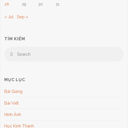
28
29
30
31
« Jul
Sep »
TÌM KIẾM
Se
Search
for
MỤC LỤC
Bài Giảng
Bài Viết
Hình Ảnh
Học Kinh Thánh