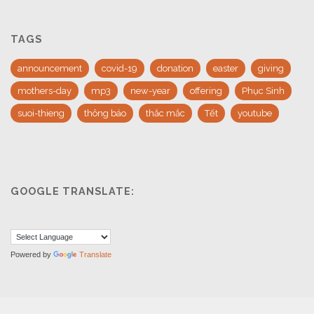
TAGS
announcement
covid-19
donation
easter
giving
mothers-day
mp3
new-year
offering
Phục Sinh
suoi-thieng
thông báo
thắc mắc
Tết
youtube
GOOGLE TRANSLATE:
Powered by
Translate