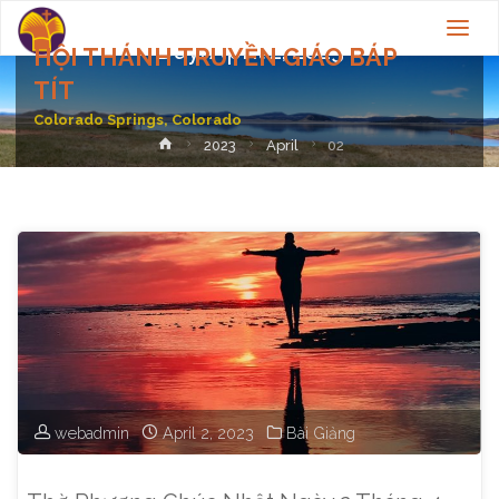
Day:
April 2, 2023
HỘI THÁNH TRUYỀN GIÁO BÁP
TÍT
Colorado Springs, Colorado
Home
2023
April
02
webadmin
April 2, 2023
Bài Giảng