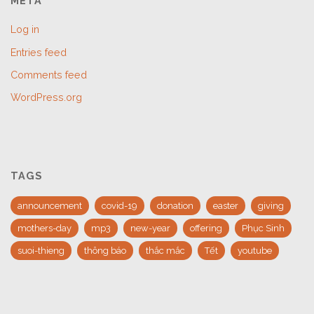
META
Log in
Entries feed
Comments feed
WordPress.org
TAGS
announcement
covid-19
donation
easter
giving
mothers-day
mp3
new-year
offering
Phục Sinh
suoi-thieng
thông báo
thắc mắc
Tết
youtube