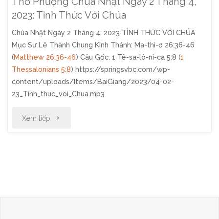
Thờ Phượng Chúa Nhật Ngày 2 Tháng 4,
2023: Tỉnh Thức Với Chúa
Chúa Nhật Ngày 2 Tháng 4, 2023 TỈNH THỨC VỚI CHÚA
Mục Sư Lê Thành Chung Kinh Thánh: Ma-thi-ơ 26:36-46
(
Matthew 26:36-46
) Câu Gốc: 1 Tê-sa-lô-ni-ca 5:8 (
1
Thessalonians 5:8
) https://springsvbc.com/wp-
content/uploads/Items/BaiGiang/2023/04-02-
23_Tinh_thuc_voi_Chua.mp3
"Thờ
Xem tiếp
Phượng
Chúa
Nhật
Ngày