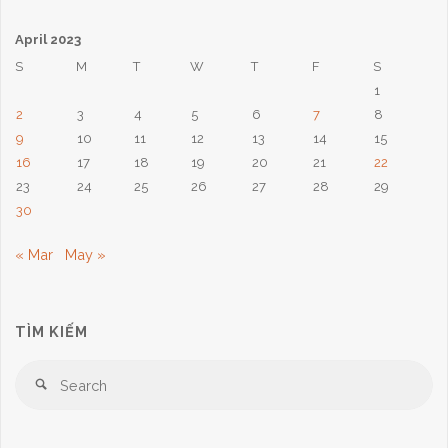
2
April 2023
Tháng
S
M
T
W
T
F
S
1
4,
2
3
4
5
6
7
8
2023:
9
10
11
12
13
14
15
16
17
18
19
20
21
22
Tỉnh
23
24
25
26
27
28
29
30
Thức
« Mar
May »
Với
Chúa"
TÌM KIẾM
Se
Search
for