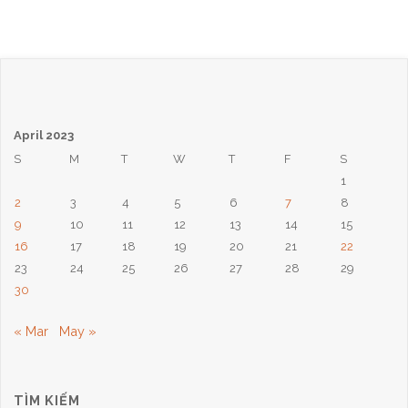
Nhật
Ngày
9
April 2023
Tháng
S
M
T
W
T
F
S
1
4,
2
3
4
5
6
7
8
2023:
9
10
11
12
13
14
15
16
17
18
19
20
21
22
Chúa
23
24
25
26
27
28
29
30
Phục
« Mar
May »
Sinh
–
TÌM KIẾM