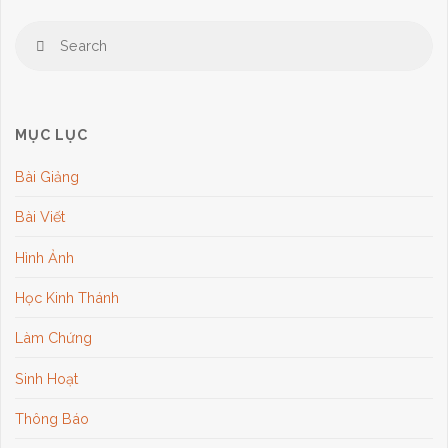
Tìm
Se
Search
Đấng
for
Sống"
MỤC LỤC
Bài Giảng
Bài Viết
Hình Ảnh
Học Kinh Thánh
Làm Chứng
Sinh Hoạt
Thông Báo