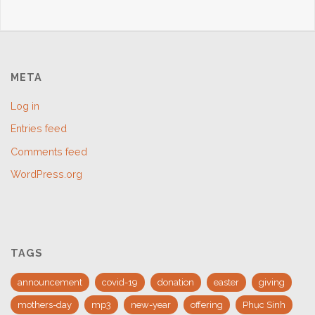
META
Log in
Entries feed
Comments feed
WordPress.org
TAGS
announcement
covid-19
donation
easter
giving
mothers-day
mp3
new-year
offering
Phục Sinh