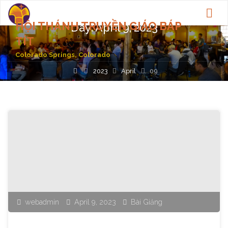
HỘI THÁNH TRUYỀN GIÁO BÁP
Day:
April 9, 2023
TÍT
Colorado Springs, Colorado
Home
2023
April
09
webadmin
April 9, 2023
Bài Giảng