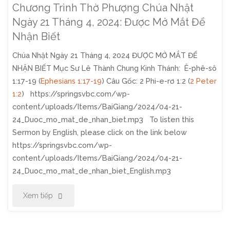
Chương Trình Thờ Phượng Chúa Nhật
Tháng
Ngày 21 Tháng 4, 2024: Được Mở Mắt Để
Nhận Biết
4,
Chúa Nhật Ngày 21 Tháng 4, 2024 ĐƯỢC MỞ MẮT ĐỂ
2024:
NHẬN BIẾT Mục Sư Lê Thành Chung Kinh Thánh: Ê-phê-sô
1:17-19 (
Ephesians 1:17-19
) Câu Gốc: 2 Phi-e-rơ 1:2 (
2 Peter
Tại
1:2
) https://springsvbc.com/wp-
content/uploads/Items/BaiGiang/2024/04-21-
Sao
24_Duoc_mo_mat_de_nhan_biet.mp3 To listen this
Chúng
Sermon by English, please click on the link below
https://springsvbc.com/wp-
Ta
content/uploads/Items/BaiGiang/2024/04-21-
24_Duoc_mo_mat_de_nhan_biet_English.mp3
Dâng
"Chương
Xem tiếp
Hiến
Trình
Cách