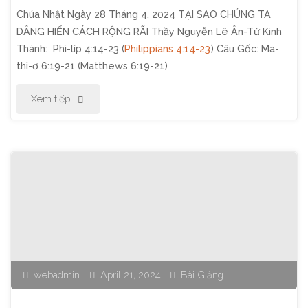
Chúa Nhật Ngày 28 Tháng 4, 2024 TẠI SAO CHÚNG TA
DÂNG HIẾN CÁCH RỘNG RÃI Thầy Nguyễn Lê Ân-Tứ Kinh
Thánh: Phi-líp 4:14-23 (
Philippians 4:14-23
) Câu Gốc: Ma-
thi-ơ 6:19-21 (Matthews 6:19-21)
"Chương
Xem tiếp
Trình
Thờ
Phượng
Chúa
Nhật
webadmin
April 21, 2024
Bài Giảng
Ngày
28