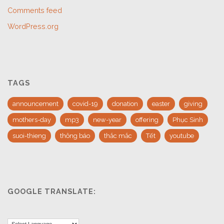
Comments feed
WordPress.org
TAGS
announcement
covid-19
donation
easter
giving
mothers-day
mp3
new-year
offering
Phục Sinh
suoi-thieng
thông báo
thắc mắc
Tết
youtube
GOOGLE TRANSLATE: