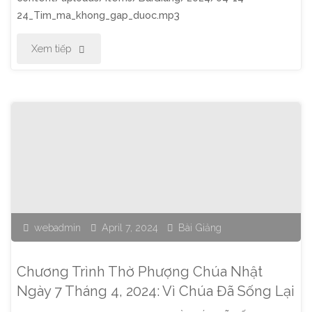
24_Tim_ma_khong_gap_duoc.mp3
Mắt
"Chương
Xem tiếp
Để
Trình
Nhận
Thờ
Biết"
Phượng
Chúa
Nhật
webadmin
April 7, 2024
Bài Giảng
Ngày
14
Chương Trình Thờ Phượng Chúa Nhật
Tháng
Ngày 7 Tháng 4, 2024: Vì Chúa Đã Sống Lại