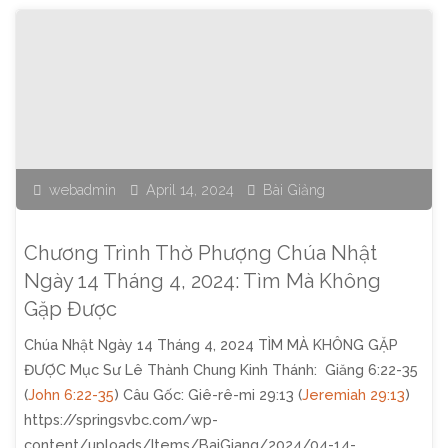
Thờ
Rộng
Phượng
Rãi"
Chúa
Nhật
webadmin
April 14, 2024
Bài Giảng
Ngày
21
Chương Trình Thờ Phượng Chúa Nhật
Tháng
Ngày 14 Tháng 4, 2024: Tìm Mà Không
Gặp Được
4,
Chúa Nhật Ngày 14 Tháng 4, 2024 TÌM MÀ KHÔNG GẶP
2024:
ĐƯỢC Mục Sư Lê Thành Chung Kinh Thánh: Giăng 6:22-35
(
John 6:22-35
) Câu Gốc: Giê-rê-mi 29:13 (
Jeremiah 29:13
)
Được
https://springsvbc.com/wp-
content/uploads/Items/BaiGiang/2024/04-14-
Mở