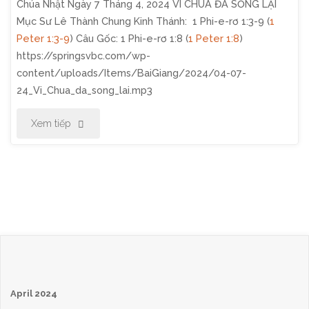
Chúa Nhật Ngày 7 Tháng 4, 2024 VÌ CHÚA ĐÃ SỐNG LẠI
4,
Mục Sư Lê Thành Chung Kinh Thánh: 1 Phi-e-rơ 1:3-9 (
1
2024:
Peter 1:3-9
) Câu Gốc: 1 Phi-e-rơ 1:8 (
1 Peter 1:8
)
https://springsvbc.com/wp-
Tìm
content/uploads/Items/BaiGiang/2024/04-07-
24_Vi_Chua_da_song_lai.mp3
Mà
"Chương
Xem tiếp
Không
Trình
Gặp
Thờ
Được"
Phượng
Chúa
Nhật
April 2024
Ngày