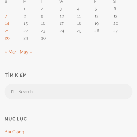
S
M
T
W
T
F
S
1
2
3
4
5
6
7
7
8
9
10
11
12
13
Tháng
14
15
16
17
18
19
20
21
22
23
24
25
26
27
4,
28
29
30
2024:
« Mar
May »
Vì
TÌM KIẾM
Chúa
Se
Đã
Search
for
Sống
Lại"
MỤC LỤC
Bài Giảng