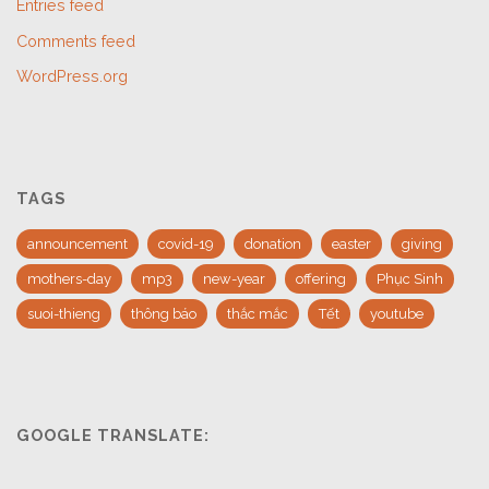
Entries feed
Comments feed
WordPress.org
TAGS
announcement
covid-19
donation
easter
giving
mothers-day
mp3
new-year
offering
Phục Sinh
suoi-thieng
thông báo
thắc mắc
Tết
youtube
GOOGLE TRANSLATE: