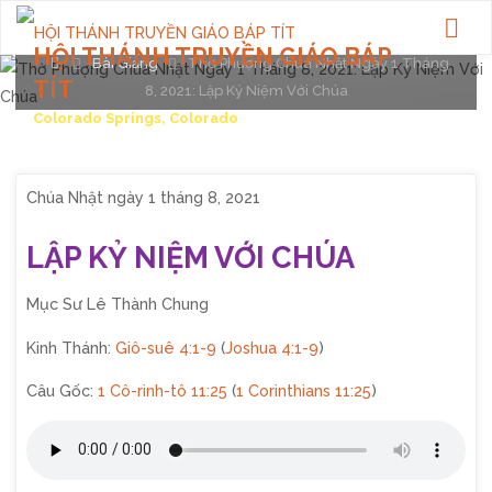
Posted by
webadmin
on
July 31, 2021
HỘI THÁNH TRUYỀN GIÁO BÁP
Home
Bài Giảng
Thờ Phượng Chúa Nhật Ngày 1 Tháng
TÍT
8, 2021: Lập Kỷ Niệm Với Chúa
Colorado Springs, Colorado
Chúa Nhật ngày 1 tháng 8, 2021
LẬP KỶ NIỆM VỚI CHÚA
Mục Sư Lê Thành Chung
Kinh Thánh:
Giô-suê 4:1-9
(
Joshua 4:1-9
)
Câu Gốc:
1 Cô-rinh-tô 11:25
(
1 Corinthians 11:25
)