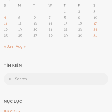
S
M
T
W
T
F
S
1
2
3
4
5
6
7
8
9
10
11
12
13
14
15
16
17
18
19
20
21
22
23
24
25
26
27
28
29
30
31
« Jun
Aug »
TÌM KIẾM
Se
Search
for
MỤC LỤC
Bài Giảng