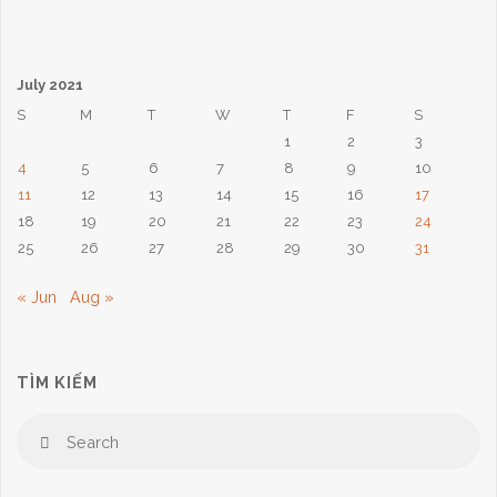
July 2021
S
M
T
W
T
F
S
1
2
3
4
5
6
7
8
9
10
11
12
13
14
15
16
17
18
19
20
21
22
23
24
25
26
27
28
29
30
31
« Jun
Aug »
TÌM KIẾM
Se
Search
for