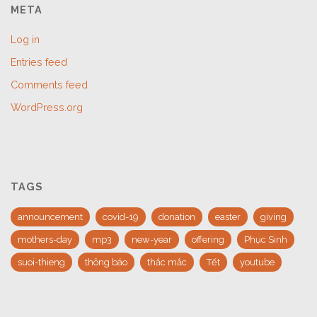
META
Log in
Entries feed
Comments feed
WordPress.org
TAGS
announcement
covid-19
donation
easter
giving
mothers-day
mp3
new-year
offering
Phục Sinh
suoi-thieng
thông báo
thắc mắc
Tết
youtube