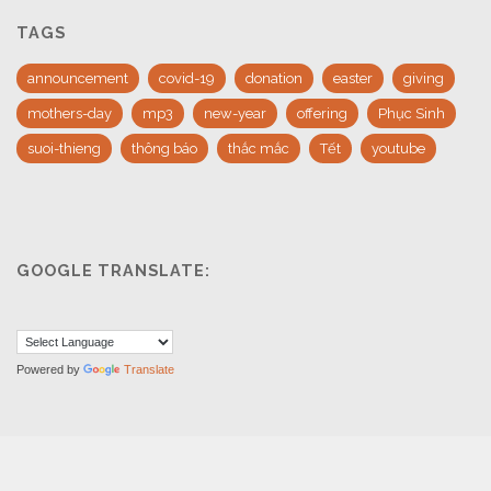
TAGS
announcement
covid-19
donation
easter
giving
mothers-day
mp3
new-year
offering
Phục Sinh
suoi-thieng
thông báo
thắc mắc
Tết
youtube
GOOGLE TRANSLATE:
Powered by
Translate