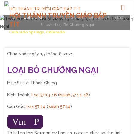
Posted by
webadmin
on
August 15, 2021
HỘI THÁNH TRUYỀN GIÁO BÁP
Home
Bài Giảng
Thờ Phượng Chúa Nhật Ngày 15 Tháng
TÍT
8, 2021: Loại Bỏ Chướng Ngại
Colorado Springs, Colorado
Chúa Nhật ngày 15 tháng 8, 2021
LOẠI BỎ CHƯỚNG NGẠI
Mục Sư Lê Thành Chung
Kinh Thánh:
I-sa 57:14-16
(
Isaiah 57:14-16
)
Câu Gốc:
I-sa 57:14
(
Isaiah 57:14
)
Audio
Vm
P
Player
To listen this Sermon by English, please click on the link