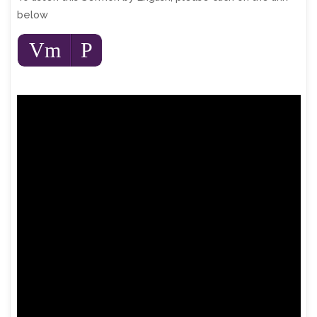
below
Audio
Vm
P
Player