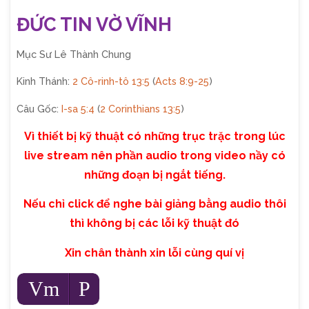
ĐỨC TIN VỜ VĨNH
Mục Sư Lê Thành Chung
Kinh Thánh:
2 Cô-rinh-tô 13:5
(
Acts 8:9-25
)
Câu Gốc:
I-sa 5:4
(
2 Corinthians 13:5
)
Vì thiết bị kỹ thuật có những trục trặc trong lúc
live stream nên phần audio trong video nầy có
những đoạn bị ngắt tiếng.
Nếu chỉ click để nghe bài giảng bằng audio thôi
thì không bị các lỗi kỹ thuật đó
Xin chân thành xin lỗi cùng quí vị
Audio
Vm
P
Player