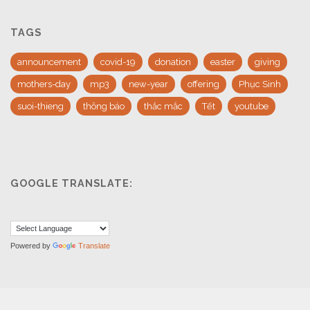
TAGS
announcement
covid-19
donation
easter
giving
mothers-day
mp3
new-year
offering
Phục Sinh
suoi-thieng
thông báo
thắc mắc
Tết
youtube
GOOGLE TRANSLATE:
Powered by
Translate