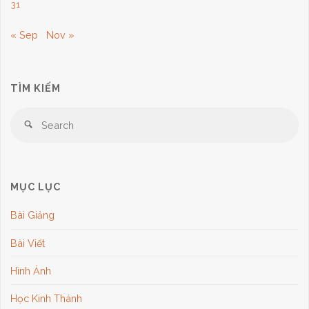
31
« Sep
Nov »
TÌM KIẾM
Se
Search
for
MỤC LỤC
Bài Giảng
Bài Viết
Hình Ảnh
Học Kinh Thánh