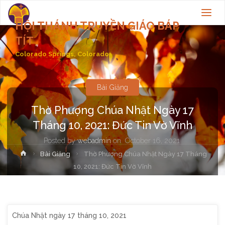
HỘI THÁNH TRUYỀN GIÁO BÁP
TÍT
Colorado Springs, Colorado
Bài Giảng
Thờ Phượng Chúa Nhật Ngày 17
Tháng 10, 2021: Đức Tin Vờ Vĩnh
Posted by
webadmin
on
October 16, 2021
Home
Bài Giảng
Thờ Phượng Chúa Nhật Ngày 17 Tháng
10, 2021: Đức Tin Vờ Vĩnh
Chúa Nhật ngày 17 tháng 10, 2021