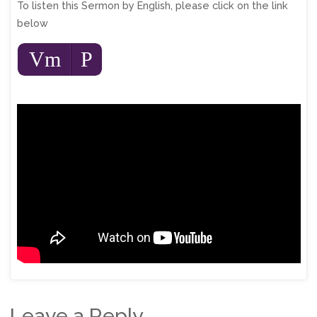
To listen this Sermon by English, please click on the link
below
Audio
Vm
P
Player
Leave a Reply