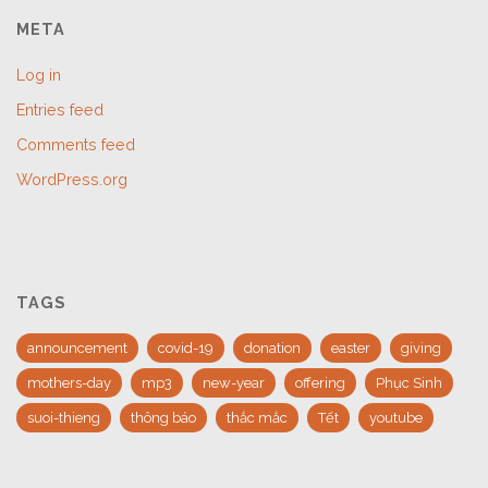
META
Log in
Entries feed
Comments feed
WordPress.org
TAGS
announcement
covid-19
donation
easter
giving
mothers-day
mp3
new-year
offering
Phục Sinh
suoi-thieng
thông báo
thắc mắc
Tết
youtube