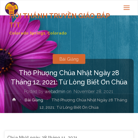
HỘI THÁNH TRUYỀN GIÁO BÁP
TÍT
Colorado Springs, Colorado
Bài Giảng
Thờ Phượng Chúa Nhật Ngày 28
Tháng 12, 2021: Từ Lòng Biết Ơn Chúa
Posted by
webadmin
on
November 28, 2021
Home
Bài Giảng
Thờ Phượng Chúa Nhật Ngày 28 Tháng
12, 2021: Từ Lòng Biết Ơn Chúa
Chúa Nhật ngày 28 tháng 11, 2021