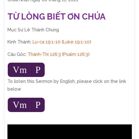
TỪ LÒNG BIẾT ƠN CHÚA
Mục Sư Lê Thành Chung
Kinh Thánh:
Lu-ca 19:1-10
(
Luke 19:1-10
)
Câu Gốc:
Thánh-Thi 126:3
(
Psalm 126:3
)
Audio
Vm
P
Player
To listen this Sermon by English, please click on the link
below
Audio
Vm
P
Player