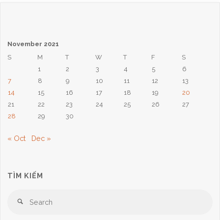
November 2021
S
M
T
W
T
F
S
1
2
3
4
5
6
7
8
9
10
11
12
13
14
15
16
17
18
19
20
21
22
23
24
25
26
27
28
29
30
« Oct
Dec »
TÌM KIẾM
Se
Search
for