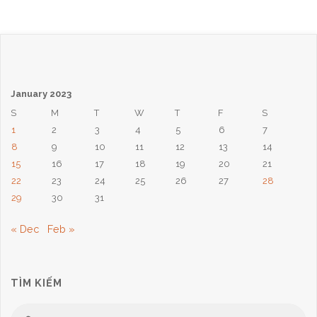
January 2023
S
M
T
W
T
F
S
1
2
3
4
5
6
7
8
9
10
11
12
13
14
15
16
17
18
19
20
21
22
23
24
25
26
27
28
29
30
31
« Dec
Feb »
TÌM KIẾM
Se