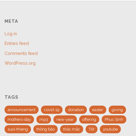
META
Log in
Entries feed
Comments feed
WordPress.org
TAGS
announcement
covid-19
donation
easter
giving
mothers-day
mp3
new-year
offering
Phục Sinh
suoi-thieng
thông báo
thắc mắc
Tết
youtube