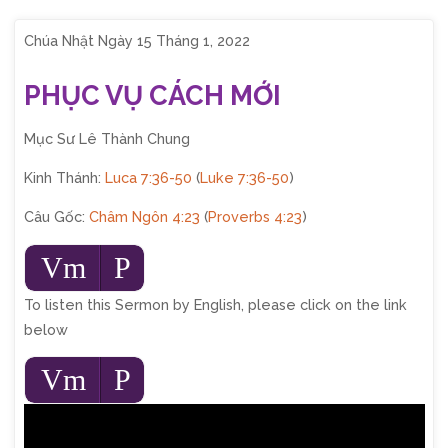
Chúa Nhật Ngày 15 Tháng 1, 2022
PHỤC VỤ CÁCH MỚI
Mục Sư Lê Thành Chung
Kinh Thánh:
Luca 7:36-50
(
Luke 7:36-50
)
Câu Gốc:
Châm Ngôn 4:23
(
Proverbs 4:23
)
Audio
Vm
P
Player
To listen this Sermon by English, please click on the link
below
Audio
Vm
P
Player