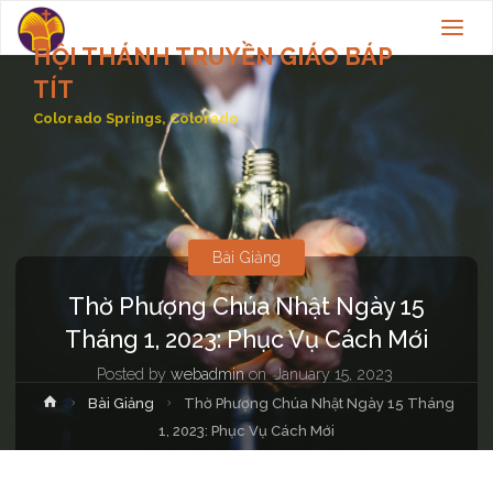
HỘI THÁNH TRUYỀN GIÁO BÁP
TÍT
Colorado Springs, Colorado
Bài Giảng
Thờ Phượng Chúa Nhật Ngày 15
Tháng 1, 2023: Phục Vụ Cách Mới
Posted by
webadmin
on
January 15, 2023
Home
Bài Giảng
Thờ Phượng Chúa Nhật Ngày 15 Tháng
1, 2023: Phục Vụ Cách Mới