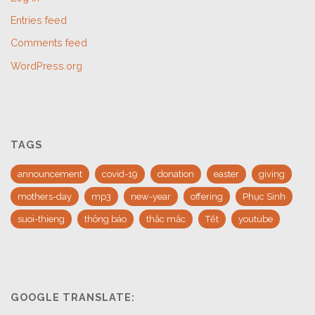
Entries feed
Comments feed
WordPress.org
TAGS
announcement
covid-19
donation
easter
giving
mothers-day
mp3
new-year
offering
Phục Sinh
suoi-thieng
thông báo
thắc mắc
Tết
youtube
GOOGLE TRANSLATE: