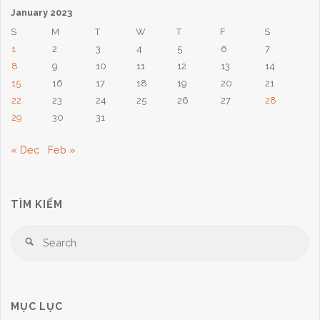
January 2023
S
M
T
W
T
F
S
1
2
3
4
5
6
7
8
9
10
11
12
13
14
15
16
17
18
19
20
21
22
23
24
25
26
27
28
29
30
31
« Dec
Feb »
TÌM KIẾM
Se
Search
for
MỤC LỤC