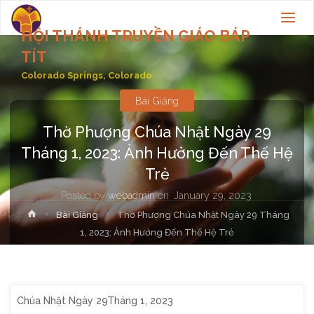
HỘI THÁNH TRUYỀN GIÁO BÁP
TÍT
Colorado Springs, Colorado
Bài Giảng
Thờ Phượng Chúa Nhật Ngày 29
Tháng 1, 2023: Ảnh Hưởng Đến Thế Hệ
Trẻ
Posted by
webadmin
on
January 29, 2023
Home
Bài Giảng
Thờ Phượng Chúa Nhật Ngày 29 Tháng
1, 2023: Ảnh Hưởng Đến Thế Hệ Trẻ
Chúa Nhật Ngày 29Tháng 1, 2023