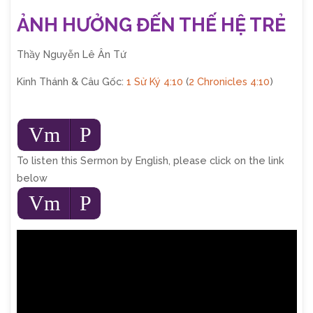
ẢNH HƯỞNG ĐẾN THẾ HỆ TRẺ
Thầy Nguyễn Lê Ân Tứ
Kinh Thánh & Câu Gốc:
1 Sử Ký 4:10
(
2 Chronicles 4:10
)
Audio
Vm
P
Player
To listen this Sermon by English, please click on the link
below
Audio
Vm
P
Player