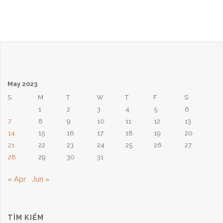
Chúa
Nhật
Ngày
21
May 2023
Tháng
S
M
T
W
T
F
S
1
2
3
4
5
6
5,
7
8
9
10
11
12
13
2023:
14
15
16
17
18
19
20
21
22
23
24
25
26
27
Hãy
28
29
30
31
Giữ
« Apr
Jun »
Kẻo
TÌM KIẾM
Ngã"