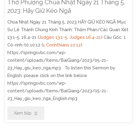
Thờ Phượng Chúa Nhật Ngày 21 Tháng 5,
2023: Hãy Giữ Kẻo Ngã
Chúa Nhật Ngày 21 Tháng 5, 2023 HÃY GIỮ KẺO NGÃ Mục
Sư Lê Thành Chung Kinh Thánh: Thẩm Phán/Các Quan Xét
13:1-5, 16:4-21 (
Judges 13:1-5
,
Judges 16:4-21
) Câu Gốc: 1
Cô-rinh-tô 10:12 (
1 Corinthians 10:12
)
https://springsvbc.com/wp-
content/uploads/Items/BaiGiang/2023/05-21-
23_Hay_giu_keo_nga.mp3 To listen this Sermon by
English, please click on the link below
https://springsvbc.com/wp-
content/uploads/Items/BaiGiang/2023/05-21-
23_Hay_giu_keo_nga_English.mp3
"Thờ
Xem tiếp
Phượng