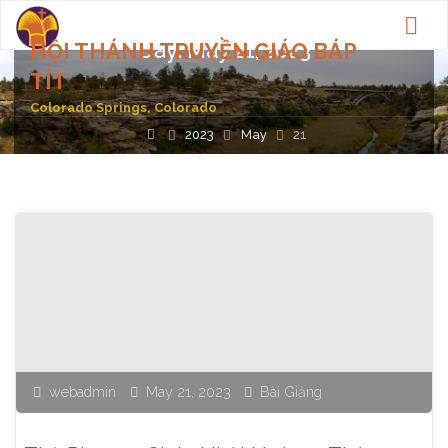
Day:
May 21, 2023
HỘI THÁNH TRUYỀN GIÁO BÁP
TÍT
Colorado Springs, Colorado
Home
2023
May
21
webadmin
May 21, 2023
Bài Giảng