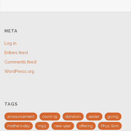
META
Log in
Entries feed
Comments feed
WordPress.org
TAGS
announcement
covid-19
donation
easter
giving
mothers-day
mp3
new-year
offering
Phục Sinh