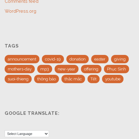
Comments feed
WordPress.org
TAGS
announcement
covid-19
donation
easter
giving
mothers-day
mp3
new-year
offering
Phục Sinh
suoi-thieng
thông báo
thắc mắc
Tết
youtube
GOOGLE TRANSLATE: