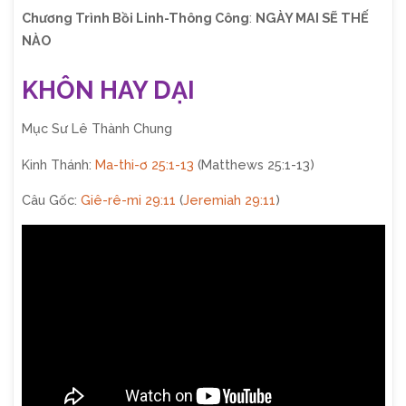
Chương Trình Bồi Linh-Thông Công
:
NGÀY MAI SẼ THẾ
NÀO
KHÔN HAY DẠI
Mục Sư Lê Thành Chung
Kinh Thánh:
Ma-thi-ơ 25:1-13
(Matthews 25:1-13)
Câu Gốc:
Giê-rê-mi 29:11
(
Jeremiah 29:11
)