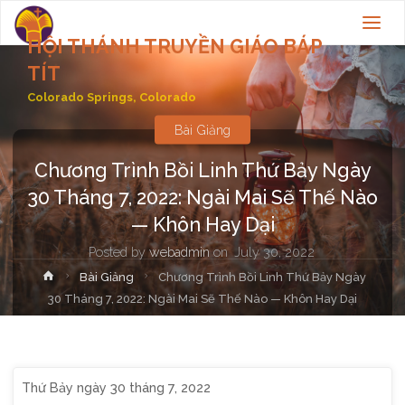
HỘI THÁNH TRUYỀN GIÁO BÁP
TÍT
Colorado Springs, Colorado
Bài Giảng
Chương Trình Bồi Linh Thứ Bảy Ngày
30 Tháng 7, 2022: Ngài Mai Sẽ Thế Nào
— Khôn Hay Dại
Posted by
webadmin
on
July 30, 2022
Home
Bài Giảng
Chương Trình Bồi Linh Thứ Bảy Ngày
30 Tháng 7, 2022: Ngài Mai Sẽ Thế Nào — Khôn Hay Dại
Thứ Bảy ngày 30 tháng 7, 2022