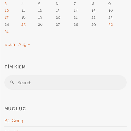
3
4
5
6
7
8
9
10
11
12
13
14
15
16
17
18
19
20
21
22
23
24
25
26
27
28
29
30
31
« Jun
Aug »
TÌM KIẾM
Se
Search
for
MỤC LỤC
Bài Giảng