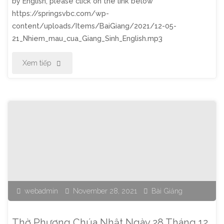
by English, please click on the link below
Sinh"
https://springsvbc.com/wp-
content/uploads/Items/BaiGiang/2021/12-05-
21_Nhiem_mau_cua_Giang_Sinh_English.mp3
"Thờ
Xem tiếp
Phượng
Chúa
Nhật
Ngày
5
webadmin
November 28, 2021
Bài Giảng
Tháng
12,
Thờ Phượng Chúa Nhật Ngày 28 Tháng 12,