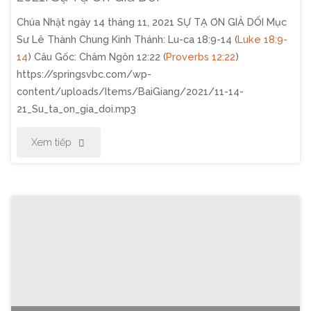
Chúa Nhật ngày 14 tháng 11, 2021 SỰ TẠ ƠN GIẢ DỐI Mục
Biết
Sư Lê Thành Chung Kinh Thánh: Lu-ca 18:9-14 (
Luke 18:9-
Ơn
14
) Câu Gốc: Châm Ngôn 12:22 (
Proverbs 12:22
)
https://springsvbc.com/wp-
Trong
content/uploads/Items/BaiGiang/2021/11-14-
21_Su_ta_on_gia_doi.mp3
Mọi
"Thờ
Xem tiếp
Sự"
Phượng
Chúa
Nhật
Ngày
14