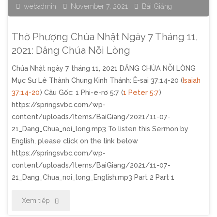
webadmin
November 7, 2021
Bài Giảng
Tháng
11,
Thờ Phượng Chúa Nhật Ngày 7 Tháng 11,
2021:
2021: Dâng Chúa Nỗi Lòng
Chúa Nhật ngày 7 tháng 11, 2021 DÂNG CHÚA NỖI LÒNG
Sự
Mục Sư Lê Thành Chung Kinh Thánh: Ê-sai 37:14-20 (
Isaiah
Tạ
37:14-20
) Câu Gốc: 1 Phi-e-rơ 5:7 (
1 Peter 5:7
)
https://springsvbc.com/wp-
Ơn
content/uploads/Items/BaiGiang/2021/11-07-
21_Dang_Chua_noi_long.mp3 To listen this Sermon by
Giả
English, please click on the link below
Dối"
https://springsvbc.com/wp-
content/uploads/Items/BaiGiang/2021/11-07-
21_Dang_Chua_noi_long_English.mp3 Part 2 Part 1
"Thờ
Xem tiếp