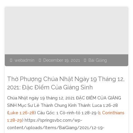
Sinh"
Mừng
Chúa
Giáng
Sinh
webadmin
December 19, 2021
Bài Giảng
2021:
Trọng
Thờ Phượng Chúa Nhật Ngày 19 Tháng 12,
Tâm
2021: Đặc Điểm Của Giáng Sinh
Chúa Nhật ngày 19 tháng 12, 2021 ĐẶC ĐIỂM CỦA GIÁNG
Của
SINH Mục Sư Lê Thành Chung Kinh Thánh: Luca 1:26-28
Giáng
(
Luke 1:26-28
) Câu Gốc: 1 Cô-rinh-tô 1:28-29 (
1 Corinthians
1:28-29
) https://springsvbc.com/wp-
Sinh"
content/uploads/Items/BaiGiang/2021/12-19-