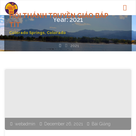
HỘI THÁNH TRUYỀN GIÁO BÁP
Year:
2021
TÍT
Colorado Springs, Colorado
Home
2021
webadmin
December 26, 2021
Bài Giảng