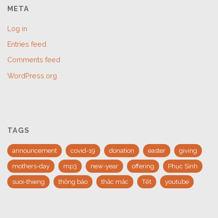
META
Log in
Entries feed
Comments feed
WordPress.org
TAGS
announcement
covid-19
donation
easter
giving
mothers-day
mp3
new-year
offering
Phục Sinh
suoi-thieng
thông báo
thắc mắc
Tết
youtube