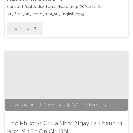
content/uploads/Items/BaiGiang/2021/11-21-
21_Biet_on_trong_moi_su_English.mp3
"Thờ
Xem tiếp
Phượng
Chúa
Nhật
Ngày
21
webadmin
November 14, 2021
Bài Giảng
Tháng
11,
Thờ Phượng Chúa Nhật Ngày 14 Tháng 11,
2021:
2021: Sự Tạ Ơn Giả Dối