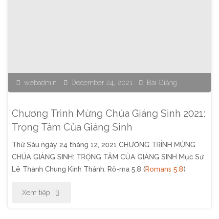
Nhật
Ngày
26
webadmin
December 24, 2021
Bài Giảng
Tháng
12,
Chương Trình Mừng Chúa Giáng Sinh 2021:
2021:
Trọng Tâm Của Giáng Sinh
Thứ Sáu ngày 24 tháng 12, 2021 CHƯƠNG TRÌNH MỪNG
Hiệu
CHÚA GIÁNG SINH: TRỌNG TÂM CỦA GIÁNG SINH Mục Sư
Quả
Lê Thành Chung Kinh Thánh: Rô-ma 5:8 (
Romans 5:8
)
Của
"Chương
Xem tiếp
Giáng
Trình