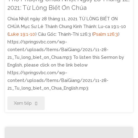
2021:
2021: Từ Lòng Biết Ơn Chúa
Chúa Nhật ngày 28 tháng 11, 2021 TỪ LÒNG BIẾT ƠN
Nhiệm
CHÚA Mục Sư Lê Thành Chung Kinh Thánh: Lu-ca 19:1-10
Mầu
(
Luke 19:1-10
) Câu Gốc: Thánh-Thi 126:3 (
Psalm 126:3
)
https://springsvbc.com/wp-
Của
content/uploads/Items/BaiGiang/2021/11-28-
21_Tu_long_biet_on_Chua.mp3 To listen this Sermon by
Giáng
English, please click on the link below
Sinh"
https://springsvbc.com/wp-
content/uploads/Items/BaiGiang/2021/11-28-
21_Tu_long_biet_on_Chua_English.mp3
"Thờ
Xem tiếp
Phượng
Chúa