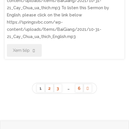
content/uploads/Items/BaiGiang/2021/10-31-
21_Cay_Chua_ua_thich.mp3 To listen this Sermon by
Lòng"
English, please click on the link below
https://springsvbc.com/wp-
content/uploads/Items/BaiGiang/2021/10-31-
21_Cay_Chua_ua_thich_English.mp3
"Thờ
Xem tiếp
Phượng
Chúa
Nhật
…
1
2
3
6
Ngày
Posts
31
Tháng