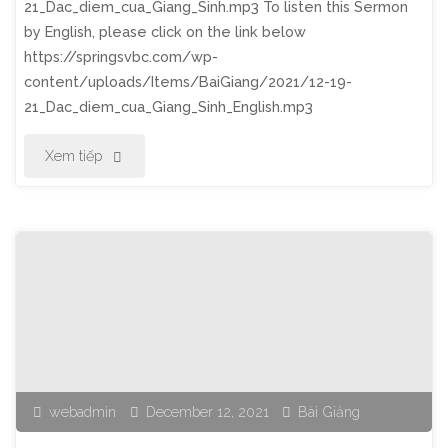
21_Dac_diem_cua_Giang_Sinh.mp3 To listen this Sermon
by English, please click on the link below
https://springsvbc.com/wp-
content/uploads/Items/BaiGiang/2021/12-19-
21_Dac_diem_cua_Giang_Sinh_English.mp3
"Thờ
Xem tiếp
Phượng
Chúa
Nhật
Ngày
19
webadmin
December 12, 2021
Bài Giảng
Tháng