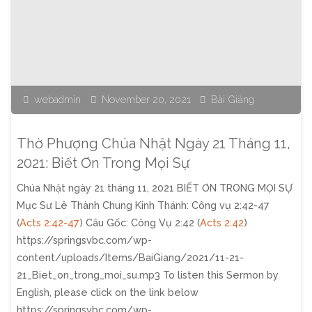
Nhật
Ngày
28
webadmin
November 20, 2021
Bài Giảng
Tháng
12,
Thờ Phượng Chúa Nhật Ngày 21 Tháng 11,
2021:
2021: Biết Ơn Trong Mọi Sự
Chúa Nhật ngày 21 tháng 11, 2021 BIẾT ƠN TRONG MỌI SỰ
Từ
Mục Sư Lê Thành Chung Kinh Thánh: Công vụ 2:42-47
Lòng
(
Acts 2:42-47
) Câu Gốc: Công Vụ 2:42 (
Acts 2:42
)
https://springsvbc.com/wp-
Biết
content/uploads/Items/BaiGiang/2021/11-21-
21_Biet_on_trong_moi_su.mp3 To listen this Sermon by
Ơn
English, please click on the link below
Chúa"
https://springsvbc.com/wp-