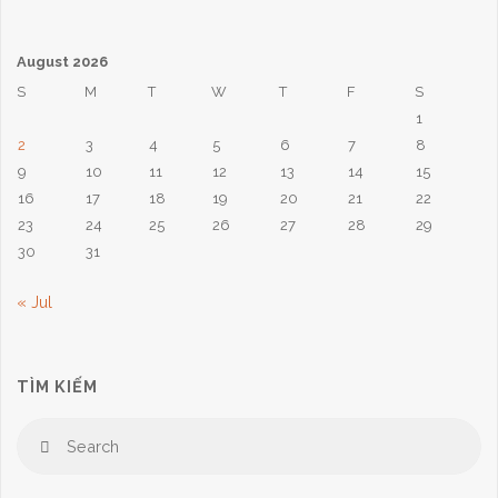
pagination
10,
August 2026
2021:
S
M
T
W
T
F
S
1
Cây
2
3
4
5
6
7
8
Chúa
9
10
11
12
13
14
15
16
17
18
19
20
21
22
Ưa
23
24
25
26
27
28
29
30
31
Thích"
« Jul
TÌM KIẾM
Se
Search
for