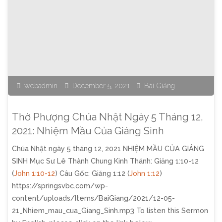
Chúa
Nhật
Ngày
12
webadmin
December 5, 2021
Bài Giảng
Tháng
12,
Thờ Phượng Chúa Nhật Ngày 5 Tháng 12,
2021:
2021: Nhiệm Mầu Của Giáng Sinh
Chúa Nhật ngày 5 tháng 12, 2021 NHIỆM MẦU CỦA GIÁNG
Niềm
SINH Mục Sư Lê Thành Chung Kinh Thánh: Giăng 1:10-12
Vui
(
John 1:10-12
) Câu Gốc: Giăng 1:12 (
John 1:12
)
https://springsvbc.com/wp-
Của
content/uploads/Items/BaiGiang/2021/12-05-
21_Nhiem_mau_cua_Giang_Sinh.mp3 To listen this Sermon
Giáng