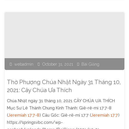
Phượng
Chúa
Nhật
Ngày
7
webadmin
October 31, 2021
Bài Giảng
Tháng
11,
Thờ Phượng Chúa Nhật Ngày 31 Tháng 10,
2021:
2021: Cây Chúa Ưa Thích
Chúa Nhật ngày 31 tháng 10, 2021 CÂY CHÚA ƯA THÍCH
Dâng
Mục Sư Lê Thành Chung Kinh Thánh: Giê-rê-mi 17:7-8
Chúa
(
Jeremiah 17:7-8
) Câu Gốc: Giê-rê-mi 17:7 (
Jeremiah 17:7
)
https://springsvbc.com/wp-
Nỗi