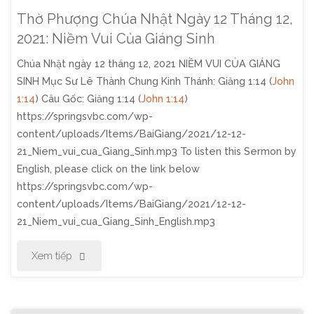
12,
Thờ Phượng Chúa Nhật Ngày 12 Tháng 12,
2021:
2021: Niềm Vui Của Giáng Sinh
Chúa Nhật ngày 12 tháng 12, 2021 NIỀM VUI CỦA GIÁNG
Đặc
SINH Mục Sư Lê Thành Chung Kinh Thánh: Giăng 1:14 (
John
Điểm
1:14
) Câu Gốc: Giăng 1:14 (
John 1:14
)
https://springsvbc.com/wp-
Của
content/uploads/Items/BaiGiang/2021/12-12-
21_Niem_vui_cua_Giang_Sinh.mp3 To listen this Sermon by
Giáng
English, please click on the link below
Sinh"
https://springsvbc.com/wp-
content/uploads/Items/BaiGiang/2021/12-12-
21_Niem_vui_cua_Giang_Sinh_English.mp3
"Thờ
Xem tiếp
Phượng